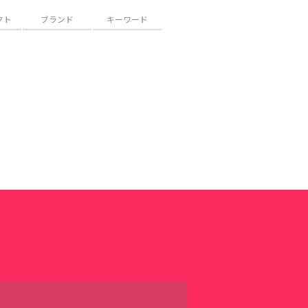
クト
ブランド
キーワード