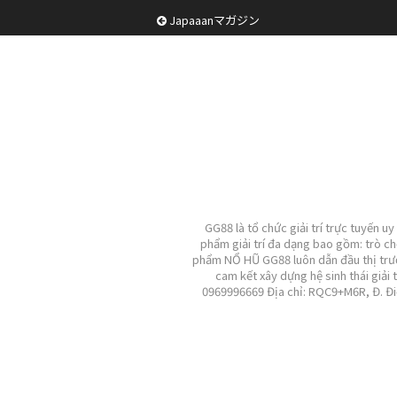
Japaaanマガジン
GG88 là tổ chức giải trí trực tuyến 
phẩm giải trí đa dạng bao gồm: trò ch
phẩm NỔ HŨ GG88 luôn dẫn đầu thị trườ
cam kết xây dựng hệ sinh thái giả
0969996669 Địa chỉ: RQC9+M6R, Đ. Đ