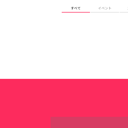
すべて
イベント