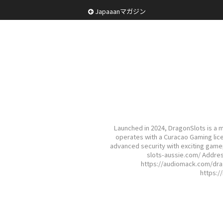
Japaaanマガジン
Launched in 2024, DragonSlots is a m
operates with a Curacao Gaming lice
advanced security with exciting game
slots-aussie.com/ Addres
https://audiomack.com/drag
https:/