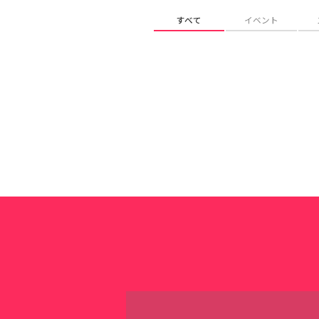
すべて
イベント