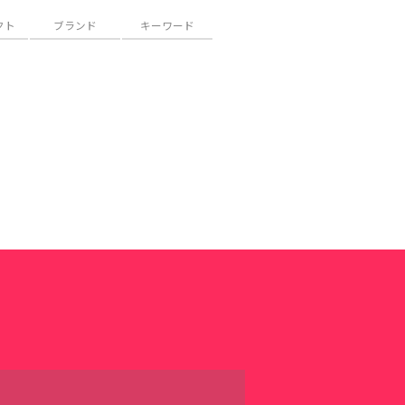
クト
ブランド
キーワード