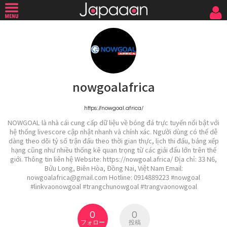
nowgoalafrica
https://nowgoal.africa/
NOWGOAL là nhà cái cung cấp dữ liệu về bóng đá trực tuyến nổi bật với
hệ thống livescore cập nhật nhanh và chính xác. Người dùng có thể dễ
dàng theo dõi tỷ số trận đấu theo thời gian thực, lịch thi đấu, bảng xếp
hạng cũng như nhiều thống kê quan trọng từ các giải đấu lớn trên thế
giới. Thông tin liên hệ Website: https://nowgoal.africa/ Địa chỉ: 33 N6,
Bửu Long, Biên Hòa, Đồng Nai, Việt Nam Email:
nowgoalafrica@gmail.com Hotline: 0914889223 #nowgoal
#linkvaonowgoal #trangchunowgoal #trangvaonowgoal
0
0
フォロー
投稿