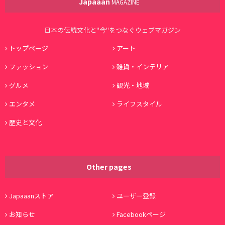
Japaaan
MAGAZINE
日本の伝統文化と"今"をつなぐウェブマガジン
トップページ
アート
ファッション
雑貨・インテリア
グルメ
観光・地域
エンタメ
ライフスタイル
歴史と文化
Other pages
Japaaanストア
ユーザー登録
お知らせ
Facebookページ