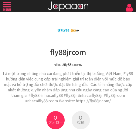
fly88jrcom
https://fly88jr.com/
Là một trong những nhà cái đang phát triển tại thị trường Việt Nam, Fly88
hướng đến việc cung cấp trải nghiệm giải trí toàn diện với mức độ bảo
mật và hỗ trợ người chơi được đặt lên hàng đầu. Các tính năng được cập
nhật thường xuyên nhằm đáp ứng nhu cầu ngày càng cao của người
tham gia. #fly88 #nhacaifly88 #fly88jr #nhacaifly88jr #fly88jrcom
#nhacaifly88jrcom Website: https://fly88jr.com/
0
0
フォロー
投稿