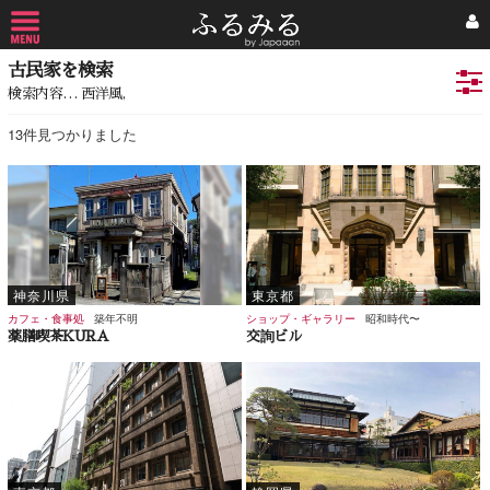
古民家を検索
検索内容… 西洋風,
13件見つかりました
神奈川県
東京都
カフェ・食事処
築年不明
ショップ・ギャラリー
昭和時代〜
薬膳喫茶KURA
交詢ビル