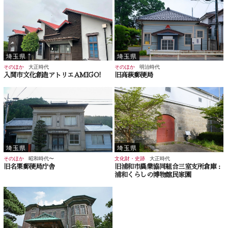
埼玉県
埼玉県
そのほか
大正時代
そのほか
明治時代
入間市文化創造アトリエAMIGO!
旧高萩郵便局
埼玉県
埼玉県
そのほか
昭和時代〜
文化財・史跡
大正時代
旧名栗郵便局庁舎
旧浦和市農業協同組合三室支所倉庫 :
浦和くらしの博物館民家園