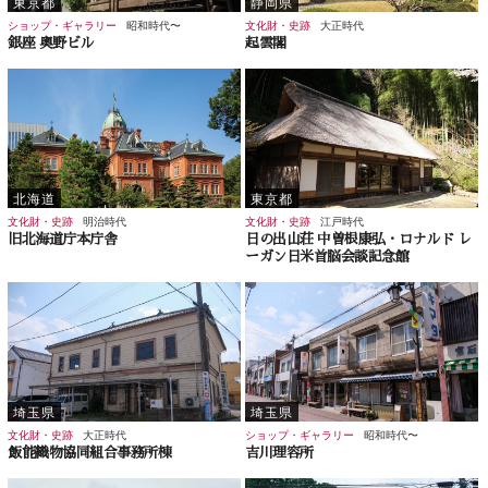
東京都
静岡県
ショップ・ギャラリー
昭和時代〜
文化財・史跡
大正時代
銀座 奥野ビル
起雲閣
北海道
東京都
文化財・史跡
明治時代
文化財・史跡
江戸時代
旧北海道庁本庁舎
日の出山荘 中曽根康弘・ロナルド レ
ーガン日米首脳会談記念館
埼玉県
埼玉県
文化財・史跡
大正時代
ショップ・ギャラリー
昭和時代〜
飯能織物協同組合事務所棟
吉川理容所