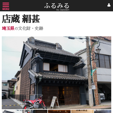
店蔵 絹甚
埼玉県
文化財・史跡
の