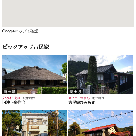
Googleマップで確認
ピックアップ古民家
埼玉県
埼玉県
文化財・史跡
明治時代
カフェ・食事処
明治時代
旧池上家住宅
古民家ひらぬま