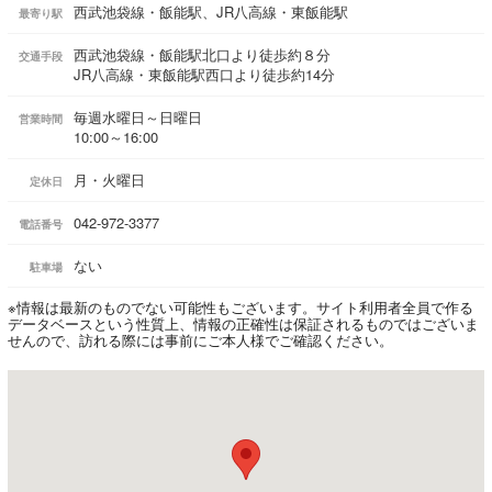
西武池袋線・飯能駅、JR八高線・東飯能駅
最寄り駅
西武池袋線・飯能駅北口より徒歩約８分
交通手段
JR八高線・東飯能駅西口より徒歩約14分
毎週水曜日～日曜日
営業時間
10:00～16:00
月・火曜日
定休日
042-972-3377
電話番号
ない
駐車場
※情報は最新のものでない可能性もございます。サイト利用者全員で作る
データベースという性質上、情報の正確性は保証されるものではございま
せんので、訪れる際には事前にご本人様でご確認ください。