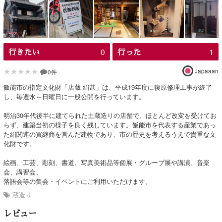
0
1
行きたい
行った
★★★★★
Japaaan
0件
飯能市の指定文化財「店蔵 絹甚」は、平成19年度に復原修理工事が終了
し、毎週水～日曜日に一般公開を行っています。
明治30年代後半に建てられた土蔵造りの店舗で、ほとんど改変を受けてお
らず、建築当初の様子を良く残しています。飯能市を代表する産業であっ
た絹関連の買継商を営んだ建物であり、市の歴史を考えるうえで貴重な文
化財です。
絵画、工芸、彫刻、書道、写真美術品等個展・グループ展や講演、音楽
会、講習会、
落語会等の集会・イベントにご利用いただけます。
蔵造り
レビュー