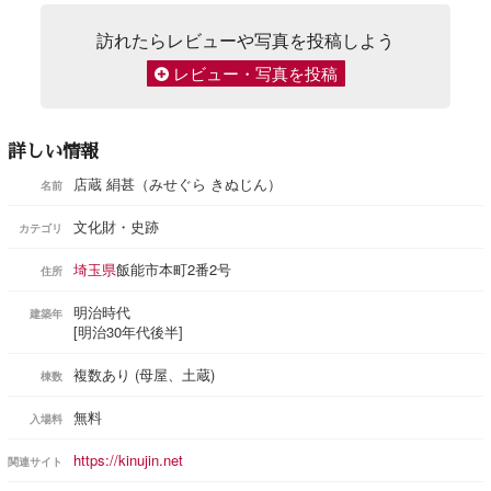
訪れたらレビューや写真を投稿しよう
レビュー・写真を投稿
詳しい情報
店蔵 絹甚（みせぐら きぬじん）
名前
文化財・史跡
カテゴリ
埼玉県
飯能市本町2番2号
住所
明治時代
建築年
[明治30年代後半]
複数あり (母屋、土蔵)
棟数
無料
入場料
https://kinujin.net
関連サイト