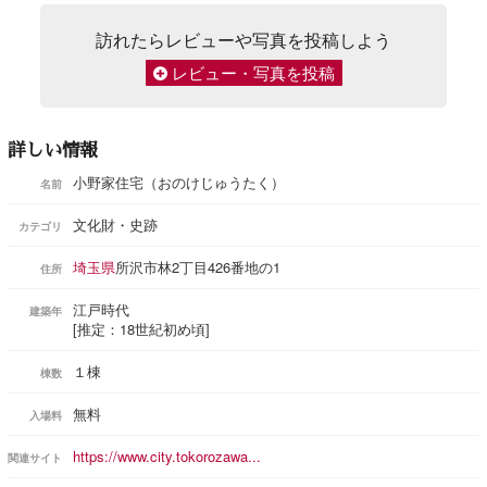
訪れたらレビューや写真を投稿しよう
レビュー・写真を投稿
詳しい情報
小野家住宅（おのけじゅうたく）
名前
文化財・史跡
カテゴリ
埼玉県
所沢市林2丁目426番地の1
住所
江戸時代
建築年
[推定：18世紀初め頃]
１棟
棟数
無料
入場料
https://www.city.tokorozawa...
関連サイト