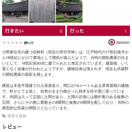
0
1
行きたい
行った
★★★★★
Japaaan
0件
小野家住宅の建つ旧林村（現在の所沢市林）は、江戸時代の17世紀後半か
ら18世紀にかけて農地として開拓が進んだようで、当時の開拓農家の住ま
いとして、18世紀初め頃に建てられたと推定されています。建築後、いく
度となく改修が行われたようですが、建物自体は壊されず、現在も武蔵野
の開拓農家の面影を残します。
構造は木造平屋建ての入母屋造り、間口が14メートルある茅葺屋根の建物
で、軒がとても低く、自然のままの曲がった雑木を柱や梁に使っていま
す。内部は入って正面に土間があり、土間の左側には囲炉裏のある板敷の
広間、さらにその奥に畳敷きの8畳間と板敷の4畳間を配しており、当時の
典型的な民家の間取りとなっています。
茅葺き屋根
レビュー