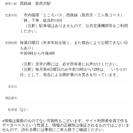
西路線 新所沢駅
最寄り駅
市内循環「ところバス」西路線（新所沢・三ヶ島コース）
交通手段
「林」下車 徒歩約10分
（注釈）駐車場はありませんので、公共交通機関等をご利用
ください。
毎週日曜日（年末年始を除く、また都合により公開できない日
営業時間
もあり）
午前9時から午後4時
（注釈）見学の際には、必ず所有者にお声がけください。
（注釈）毎月第4日曜日のみ午前10時から12時は、「いろりの
日」として、有志による囲炉裏の火焚きを行っています。
定休日
電話番号
ない
駐車場
※情報は最新のものでない可能性もございます。サイト利用者全員で作る
データベースという性質上、情報の正確性は保証されるものではございま
せんので、訪れる際には事前にご本人様でご確認ください。