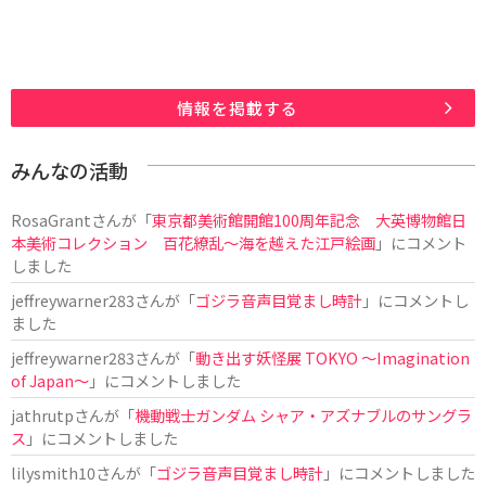
情報を掲載する
みんなの活動
RosaGrant
さんが「
東京都美術館開館100周年記念 大英博物館日
本美術コレクション 百花繚乱～海を越えた江戸絵画
」にコメント
しました
jeffreywarner283
さんが「
ゴジラ音声目覚まし時計
」にコメントし
ました
jeffreywarner283
さんが「
動き出す妖怪展 TOKYO 〜Imagination
of Japan〜
」にコメントしました
jathrutp
さんが「
機動戦士ガンダム シャア・アズナブルのサングラ
ス
」にコメントしました
lilysmith10
さんが「
ゴジラ音声目覚まし時計
」にコメントしました