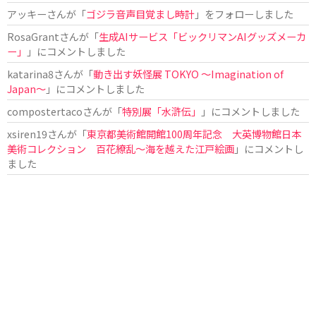
アッキー
さんが「
ゴジラ音声目覚まし時計
」をフォローしました
RosaGrant
さんが「
生成AIサービス「ビックリマンAIグッズメーカ
ー」
」にコメントしました
katarina8
さんが「
動き出す妖怪展 TOKYO 〜Imagination of
Japan〜
」にコメントしました
compostertaco
さんが「
特別展「水滸伝」
」にコメントしました
xsiren19
さんが「
東京都美術館開館100周年記念 大英博物館日本
美術コレクション 百花繚乱～海を越えた江戸絵画
」にコメントし
ました