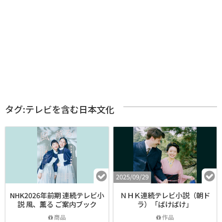
タグ:テレビを含む日本文化
2025/09/29
NHK2026年前期 連続テレビ小
ＮＨＫ連続テレビ小説（朝ド
説 風、薫る ご案内ブック
ラ）「ばけばけ」
商品
作品