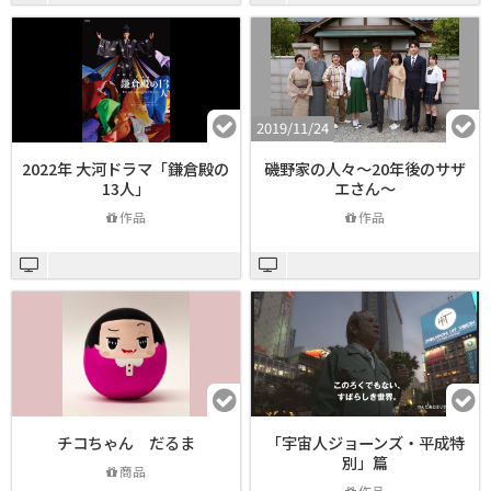
2019/11/24
2022年 大河ドラマ「鎌倉殿の
磯野家の人々～20年後のサザ
13人」
エさん～
作品
作品
チコちゃん だるま
「宇宙人ジョーンズ・平成特
別」篇
商品
作品