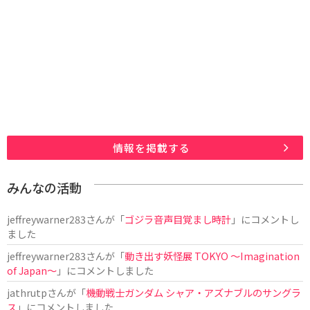
情報を掲載する
みんなの活動
jeffreywarner283
さんが「
ゴジラ音声目覚まし時計
」にコメントし
ました
jeffreywarner283
さんが「
動き出す妖怪展 TOKYO 〜Imagination
of Japan〜
」にコメントしました
jathrutp
さんが「
機動戦士ガンダム シャア・アズナブルのサングラ
ス
」にコメントしました