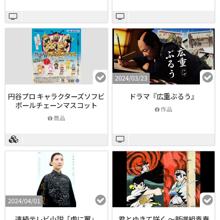
2024/03/23
円谷プロ キャラクターズソフビ
ドラマ『広重ぶるう』
ボールチェーンマスコット
作品
商品
2024/04/01
連続テレビ小説「虎に翼」
君とゆきて咲く ～新選組青春