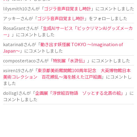
lilysmith10
さんが「
ゴジラ音声目覚まし時計
」にコメントしました
アッキー
さんが「
ゴジラ音声目覚まし時計
」をフォローしました
RosaGrant
さんが「
生成AIサービス「ビックリマンAIグッズメーカ
ー」
」にコメントしました
katarina8
さんが「
動き出す妖怪展 TOKYO 〜Imagination of
Japan〜
」にコメントしました
compostertaco
さんが「
特別展「水滸伝」
」にコメントしました
xsiren19
さんが「
東京都美術館開館100周年記念 大英博物館日本
美術コレクション 百花繚乱～海を越えた江戸絵画
」にコメントし
ました
dollsgl
さんが「
企画展「浮世絵百物語 ゾッとする北斎の絵」
」に
コメントしました