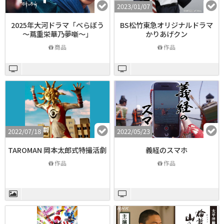
2023/01/07
2025年大河ドラマ「べらぼう
BS松竹東急オリジナルドラマ
～蔦重栄華乃夢噺～」
かりあげクン
商品
作品
2022/07/18
2022/05/23
TAROMAN 岡本太郎式特撮活劇
義経のスマホ
作品
作品