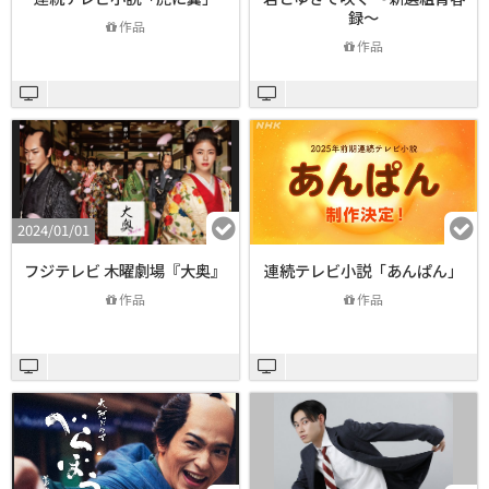
録～
作品
作品
2024/01/01
フジテレビ 木曜劇場『大奥』
連続テレビ小説「あんぱん」
作品
作品