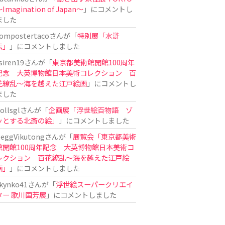
Imagination of Japan〜
」にコメントし
ました
ompostertaco
さんが「
特別展「水滸
伝」
」にコメントしました
siren19
さんが「
東京都美術館開館100周年
記念 大英博物館日本美術コレクション 百
花繚乱～海を越えた江戸絵画
」にコメントし
ました
ollsgl
さんが「
企画展「浮世絵百物語 ゾ
ッとする北斎の絵」
」にコメントしました
eggVikutong
さんが「
展覧会「東京都美術
館開館100周年記念 大英博物館日本美術コ
レクション 百花繚乱〜海を越えた江戸絵
画」
」にコメントしました
kynko41
さんが「
浮世絵スーパークリエイ
ター 歌川国芳展
」にコメントしました