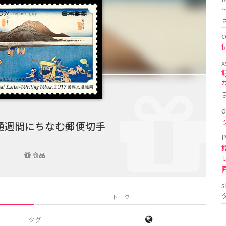
〜
c
x
d
通週間にちなむ郵便切手
P
商品
s
トーク
タグ