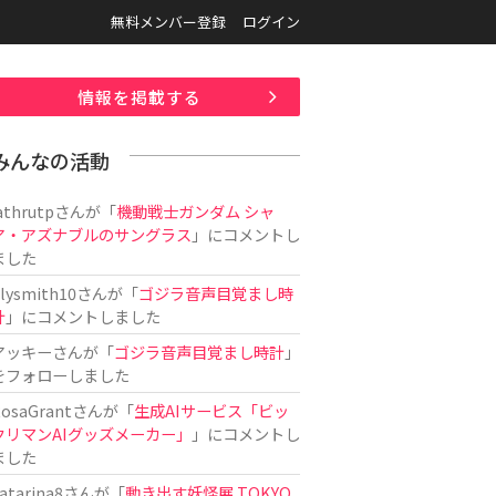
無料メンバー登録
ログイン
情報を掲載する
みんなの活動
athrutp
さんが「
機動戦士ガンダム シャ
ア・アズナブルのサングラス
」にコメントし
ました
ilysmith10
さんが「
ゴジラ音声目覚まし時
計
」にコメントしました
アッキー
さんが「
ゴジラ音声目覚まし時計
」
をフォローしました
osaGrant
さんが「
生成AIサービス「ビッ
クリマンAIグッズメーカー」
」にコメントし
ました
atarina8
さんが「
動き出す妖怪展 TOKYO