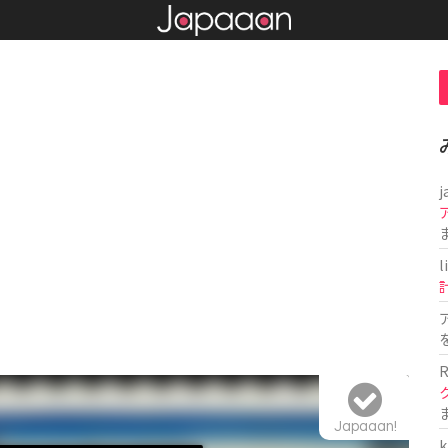
j
l
R
Japaaan!
k