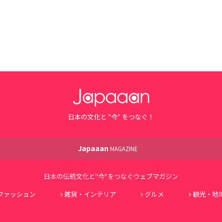
日本の文化と ”今” をつなぐ！
Japaaan
MAGAZINE
日本の伝統文化と"今"をつなぐウェブマガジン
ファッション
雑貨・インテリア
グルメ
観光・地