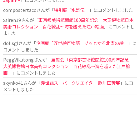
compostertaco
さんが「
特別展「水滸伝」
」にコメントしました
xsiren19
さんが「
東京都美術館開館100周年記念 大英博物館日本
美術コレクション 百花繚乱～海を越えた江戸絵画
」にコメントし
ました
dollsgl
さんが「
企画展「浮世絵百物語 ゾッとする北斎の絵」
」に
コメントしました
PeggVikutong
さんが「
展覧会「東京都美術館開館100周年記念
大英博物館日本美術コレクション 百花繚乱〜海を越えた江戸絵
画」
」にコメントしました
skynko41
さんが「
浮世絵スーパークリエイター 歌川国芳展
」にコ
メントしました