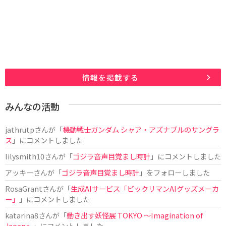
情報を掲載する
みんなの活動
jathrutp
さんが「
機動戦士ガンダム シャア・アズナブルのサングラ
ス
」にコメントしました
lilysmith10
さんが「
ゴジラ音声目覚まし時計
」にコメントしました
アッキー
さんが「
ゴジラ音声目覚まし時計
」をフォローしました
RosaGrant
さんが「
生成AIサービス「ビックリマンAIグッズメーカ
ー」
」にコメントしました
katarina8
さんが「
動き出す妖怪展 TOKYO 〜Imagination of
Japan〜
」にコメントしました