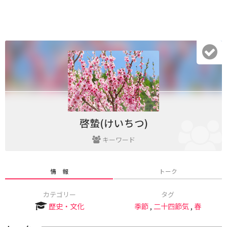
啓蟄(けいちつ)
キーワード
情 報
トーク
カテゴリー
タグ
歴史・文化
季節
,
二十四節気
,
春