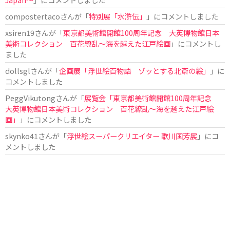
compostertaco
さんが「
特別展「水滸伝」
」にコメントしました
xsiren19
さんが「
東京都美術館開館100周年記念 大英博物館日本
美術コレクション 百花繚乱～海を越えた江戸絵画
」にコメントし
ました
dollsgl
さんが「
企画展「浮世絵百物語 ゾッとする北斎の絵」
」に
コメントしました
PeggVikutong
さんが「
展覧会「東京都美術館開館100周年記念
大英博物館日本美術コレクション 百花繚乱〜海を越えた江戸絵
画」
」にコメントしました
skynko41
さんが「
浮世絵スーパークリエイター 歌川国芳展
」にコ
メントしました