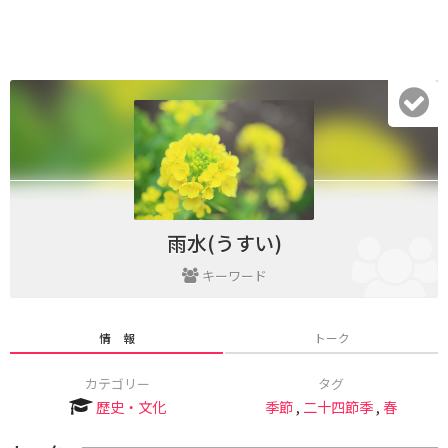
雨水(うすい)
キーワード
情 報
トーク
カテゴリー
タグ
歴史・文化
季節
,
二十四節季
,
春