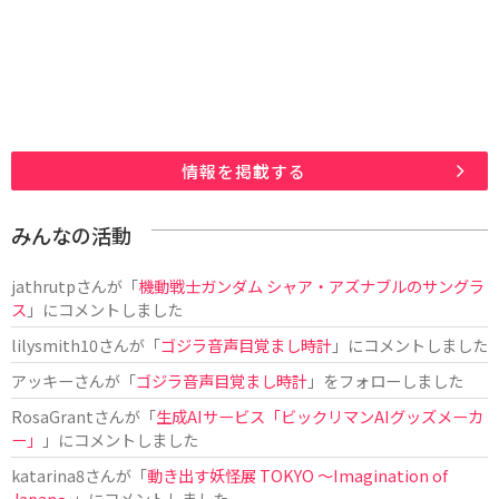
情報を掲載する
みんなの活動
jathrutp
さんが「
機動戦士ガンダム シャア・アズナブルのサングラ
ス
」にコメントしました
lilysmith10
さんが「
ゴジラ音声目覚まし時計
」にコメントしました
アッキー
さんが「
ゴジラ音声目覚まし時計
」をフォローしました
RosaGrant
さんが「
生成AIサービス「ビックリマンAIグッズメーカ
ー」
」にコメントしました
katarina8
さんが「
動き出す妖怪展 TOKYO 〜Imagination of
Japan〜
」にコメントしました