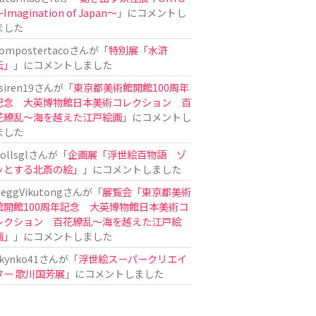
Imagination of Japan〜
」にコメントし
ました
ompostertaco
さんが「
特別展「水滸
伝」
」にコメントしました
siren19
さんが「
東京都美術館開館100周年
記念 大英博物館日本美術コレクション 百
花繚乱～海を越えた江戸絵画
」にコメントし
ました
ollsgl
さんが「
企画展「浮世絵百物語 ゾ
ッとする北斎の絵」
」にコメントしました
eggVikutong
さんが「
展覧会「東京都美術
館開館100周年記念 大英博物館日本美術コ
レクション 百花繚乱〜海を越えた江戸絵
画」
」にコメントしました
kynko41
さんが「
浮世絵スーパークリエイ
ター 歌川国芳展
」にコメントしました