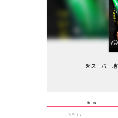
超スーパー地下
情 報
カテゴリー