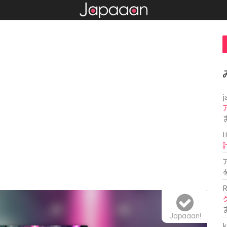
j
l
R
Japaaan!
k