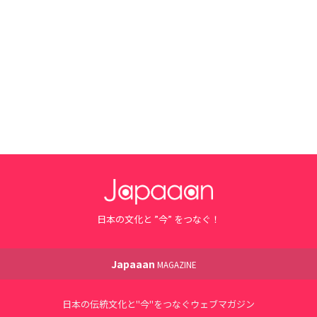
日本の文化と ”今” をつなぐ！
Japaaan
MAGAZINE
日本の伝統文化と"今"をつなぐウェブマガジン