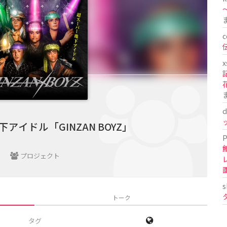
〜
c
x
d
アイドル「GINZAN BOYZ」
P
プロジェクト
s
トーク
タグ