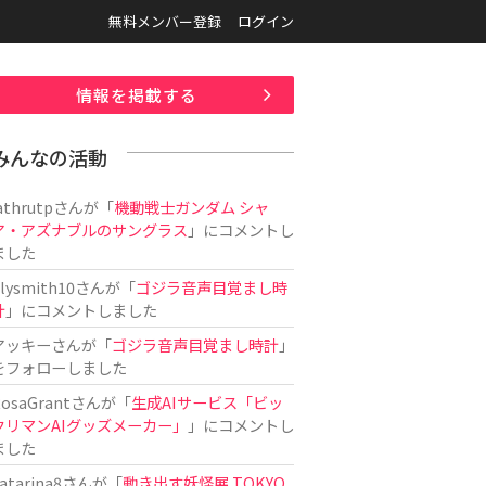
無料メンバー登録
ログイン
情報を掲載する
みんなの活動
athrutp
さんが「
機動戦士ガンダム シャ
ア・アズナブルのサングラス
」にコメントし
ました
ilysmith10
さんが「
ゴジラ音声目覚まし時
計
」にコメントしました
アッキー
さんが「
ゴジラ音声目覚まし時計
」
をフォローしました
osaGrant
さんが「
生成AIサービス「ビッ
クリマンAIグッズメーカー」
」にコメントし
ました
atarina8
さんが「
動き出す妖怪展 TOKYO