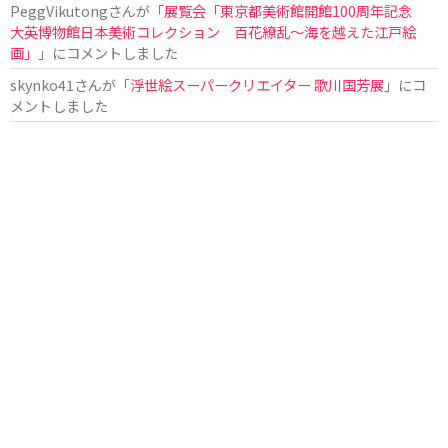
PeggVikutong
さんが「
展覧会「東京都美術館開館100周年記念
大英博物館日本美術コレクション 百花繚乱〜海を越えた江戸絵
画」
」にコメントしました
skynko41
さんが「
浮世絵スーパークリエイター 歌川国芳展
」にコ
メントしました