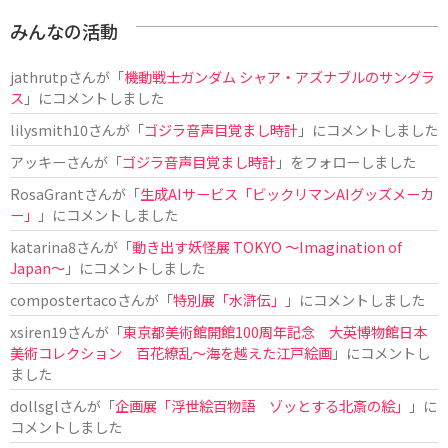
みんなの活動
jathrutp
さんが「
機動戦士ガンダム シャア・アズナブルのサングラ
ス
」にコメントしました
lilysmith10
さんが「
ゴジラ音声目覚まし時計
」にコメントしました
アッキー
さんが「
ゴジラ音声目覚まし時計
」をフォローしました
RosaGrant
さんが「
生成AIサービス「ビックリマンAIグッズメーカ
ー」
」にコメントしました
katarina8
さんが「
動き出す妖怪展 TOKYO 〜Imagination of
Japan〜
」にコメントしました
compostertaco
さんが「
特別展「水滸伝」
」にコメントしました
xsiren19
さんが「
東京都美術館開館100周年記念 大英博物館日本
美術コレクション 百花繚乱～海を越えた江戸絵画
」にコメントし
ました
dollsgl
さんが「
企画展「浮世絵百物語 ゾッとする北斎の絵」
」に
コメントしました