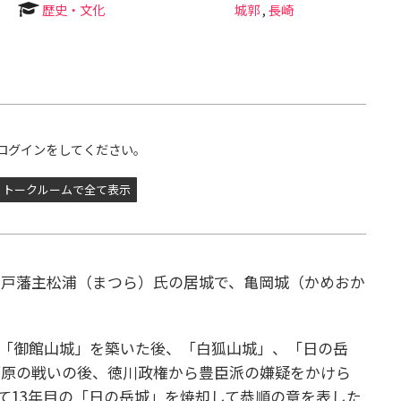
歴史・文化
城郭
,
長崎
ログインをしてください。
トークルームで全て表示
平戸藩主松浦（まつら）氏の居城で、亀岡城（かめおか
側に「御館山城」を築いた後、「白狐山城」、「日の岳
が原の戦いの後、徳川政権から豊臣派の嫌疑をかけら
城して13年目の「日の岳城」を焼却して恭順の意を表した