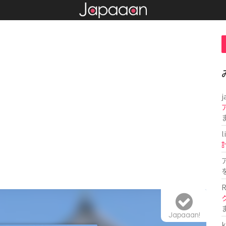
j
l
R
Japaaan!
k