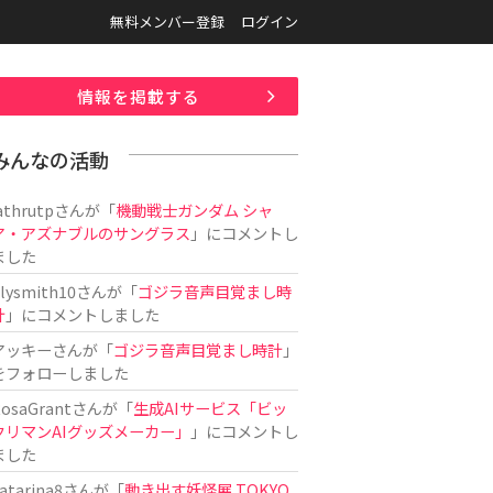
無料メンバー登録
ログイン
情報を掲載する
みんなの活動
athrutp
さんが「
機動戦士ガンダム シャ
ア・アズナブルのサングラス
」にコメントし
ました
ilysmith10
さんが「
ゴジラ音声目覚まし時
計
」にコメントしました
アッキー
さんが「
ゴジラ音声目覚まし時計
」
をフォローしました
osaGrant
さんが「
生成AIサービス「ビッ
クリマンAIグッズメーカー」
」にコメントし
ました
atarina8
さんが「
動き出す妖怪展 TOKYO