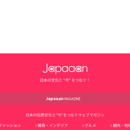
日本の文化と ”今” をつなぐ！
Japaaan
MAGAZINE
日本の伝統文化と"今"をつなぐウェブマガジン
ファッション
雑貨・インテリア
グルメ
観光・地