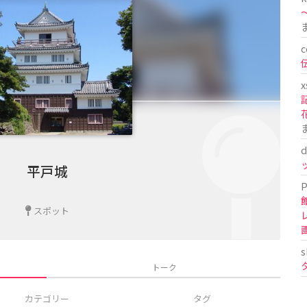
〜
c
x
d
平戸城
P
スポット
s
トーク
カテゴリー
タグ