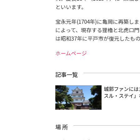
といいます。
宝永元年(1704年)に亀岡に再築し
によって、現存する狸櫓と北虎口門
は昭和37年に平戸市が復元したも
ホームページ
記事一覧
城郭ファンには
スル・ステイ」
場 所