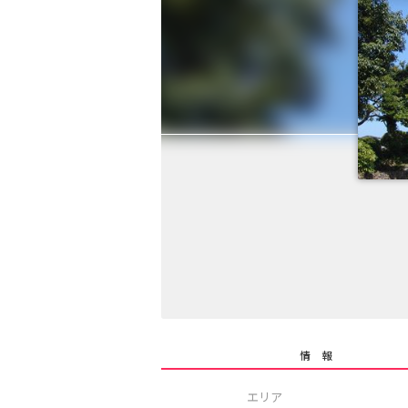
情 報
エリア