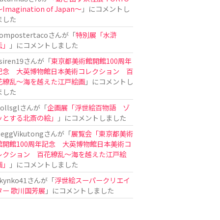
Imagination of Japan〜
」にコメントし
ました
ompostertaco
さんが「
特別展「水滸
伝」
」にコメントしました
siren19
さんが「
東京都美術館開館100周年
記念 大英博物館日本美術コレクション 百
花繚乱～海を越えた江戸絵画
」にコメントし
ました
ollsgl
さんが「
企画展「浮世絵百物語 ゾ
ッとする北斎の絵」
」にコメントしました
eggVikutong
さんが「
展覧会「東京都美術
館開館100周年記念 大英博物館日本美術コ
レクション 百花繚乱〜海を越えた江戸絵
画」
」にコメントしました
kynko41
さんが「
浮世絵スーパークリエイ
ター 歌川国芳展
」にコメントしました