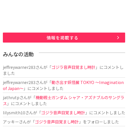
情報を掲載する
みんなの活動
jeffreywarner283
さんが「
ゴジラ音声目覚まし時計
」にコメントし
ました
jeffreywarner283
さんが「
動き出す妖怪展 TOKYO 〜Imagination
of Japan〜
」にコメントしました
jathrutp
さんが「
機動戦士ガンダム シャア・アズナブルのサングラ
ス
」にコメントしました
lilysmith10
さんが「
ゴジラ音声目覚まし時計
」にコメントしました
アッキー
さんが「
ゴジラ音声目覚まし時計
」をフォローしました