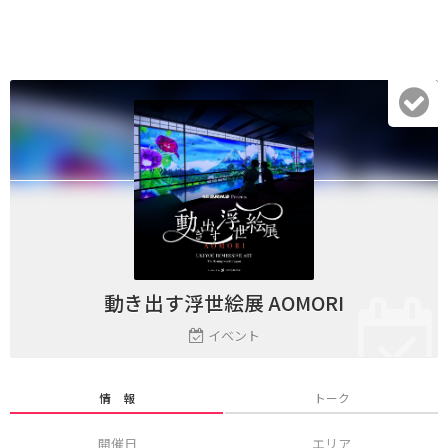
動き出す浮世絵展 AOMORI
イベント
情 報
トーク
開催日
エリア