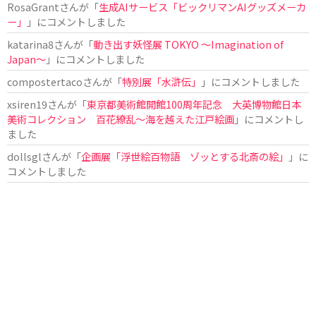
RosaGrant
さんが「
生成AIサービス「ビックリマンAIグッズメーカ
ー」
」にコメントしました
katarina8
さんが「
動き出す妖怪展 TOKYO 〜Imagination of
Japan〜
」にコメントしました
compostertaco
さんが「
特別展「水滸伝」
」にコメントしました
xsiren19
さんが「
東京都美術館開館100周年記念 大英博物館日本
美術コレクション 百花繚乱～海を越えた江戸絵画
」にコメントし
ました
dollsgl
さんが「
企画展「浮世絵百物語 ゾッとする北斎の絵」
」に
コメントしました