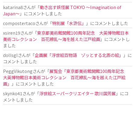
katarina8
さんが「
動き出す妖怪展 TOKYO 〜Imagination of
Japan〜
」にコメントしました
compostertaco
さんが「
特別展「水滸伝」
」にコメントしました
xsiren19
さんが「
東京都美術館開館100周年記念 大英博物館日本
美術コレクション 百花繚乱～海を越えた江戸絵画
」にコメントし
ました
dollsgl
さんが「
企画展「浮世絵百物語 ゾッとする北斎の絵」
」に
コメントしました
PeggVikutong
さんが「
展覧会「東京都美術館開館100周年記念
大英博物館日本美術コレクション 百花繚乱〜海を越えた江戸絵
画」
」にコメントしました
skynko41
さんが「
浮世絵スーパークリエイター 歌川国芳展
」にコ
メントしました