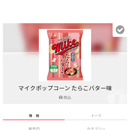
マイクポップコーン たらこバター味
商品
情 報
トーク
発売日
カテゴリー