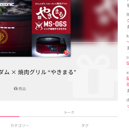
R
k
〜
c
ム × 焼肉グリル “やきまる”
x
商品
d
トーク
カテゴリー
タグ