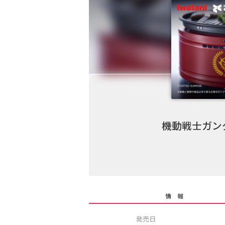
機動戦士ガンダ
情 報
発売日