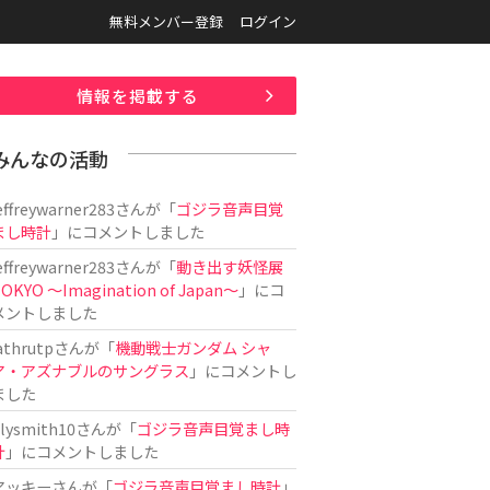
無料メンバー登録
ログイン
情報を掲載する
みんなの活動
effreywarner283
さんが「
ゴジラ音声目覚
まし時計
」にコメントしました
effreywarner283
さんが「
動き出す妖怪展
OKYO 〜Imagination of Japan〜
」にコ
メントしました
athrutp
さんが「
機動戦士ガンダム シャ
ア・アズナブルのサングラス
」にコメントし
ました
ilysmith10
さんが「
ゴジラ音声目覚まし時
計
」にコメントしました
アッキー
さんが「
ゴジラ音声目覚まし時計
」