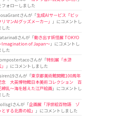
をフォローしました
osaGrant
さんが「
生成AIサービス「ビッ
クリマンAIグッズメーカー」
」にコメントし
ました
atarina8
さんが「
動き出す妖怪展 TOKYO
Imagination of Japan〜
」にコメントし
ました
ompostertaco
さんが「
特別展「水滸
伝」
」にコメントしました
siren19
さんが「
東京都美術館開館100周年
記念 大英博物館日本美術コレクション 百
花繚乱～海を越えた江戸絵画
」にコメントし
ました
ollsgl
さんが「
企画展「浮世絵百物語 ゾ
ッとする北斎の絵」
」にコメントしました