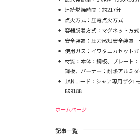
連続燃焼時間：
約217分
点火方式：
圧電点火方式
容器脱着方式：
マグネット方式
安全装置：
圧力感知安全装置 
使用ガス：
イワタニカセットガ
材質：
本体：鋼板、
プレート：
鋼板、
バーナー：耐熱アルミダ
JANコード：
シャア専用ザクⅡモデル
899188
ホームページ
記事一覧