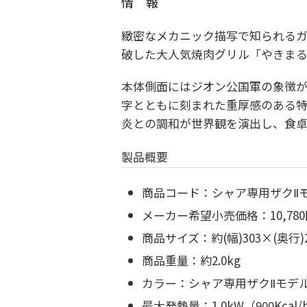
情 報
緻密なメカニック描写で知られるガ
破した大人気焼肉グリル「やきま
本体側面にはジオン公国軍の象徴が
字とともに刻まれた重厚感のある特
炎との調和が世界観を演出し、食卓
製品概要
商品コード：
シャア専用ザクⅡモデ
メーカー希望小売価格：
10,7
商品サイズ：
約(幅)303×(奥行)
商品重量：
約2.0kg
カラー：
シャア専用ザクⅡモデ
最大発熱量：
1.0kW（900Kcal/