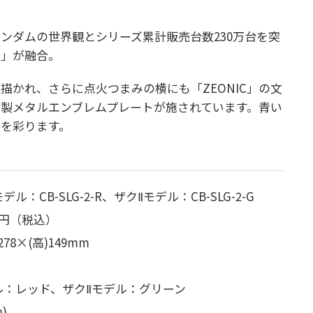
ンダムの世界観とシリーズ累計販売台数230万台を突
る」が融合。
描かれ、さらに点火つまみの横にも「ZEONIC」の文
製メタルエンブレムプレートが施されています。青い
を彩ります。
ル：CB-SLG-2-R、
ザクⅡモデル：CB-SLG-2-G
80円（税込）
278×(高)149mm
ル：レッド、
ザクⅡモデル：グリーン
h)