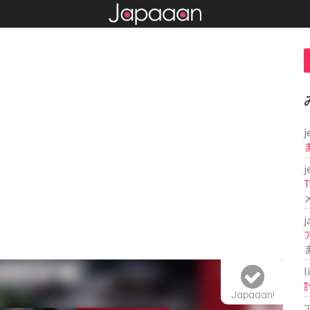
j
j
T
j
l
Japaaan!