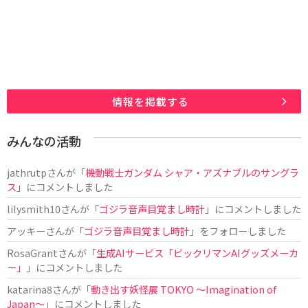
情報を掲載する
みんなの活動
jathrutp
さんが「
機動戦士ガンダム シャア・アズナブルのサングラ
ス
」にコメントしました
lilysmith10
さんが「
ゴジラ音声目覚まし時計
」にコメントしました
アッキー
さんが「
ゴジラ音声目覚まし時計
」をフォローしました
RosaGrant
さんが「
生成AIサービス「ビックリマンAIグッズメーカ
ー」
」にコメントしました
katarina8
さんが「
動き出す妖怪展 TOKYO 〜Imagination of
Japan〜
」にコメントしました