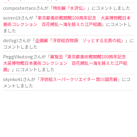
compostertaco
さんが「
特別展「水滸伝」
」にコメントしました
xsiren19
さんが「
東京都美術館開館100周年記念 大英博物館日本
美術コレクション 百花繚乱～海を越えた江戸絵画
」にコメントし
ました
dollsgl
さんが「
企画展「浮世絵百物語 ゾッとする北斎の絵」
」に
コメントしました
PeggVikutong
さんが「
展覧会「東京都美術館開館100周年記念
大英博物館日本美術コレクション 百花繚乱〜海を越えた江戸絵
画」
」にコメントしました
skynko41
さんが「
浮世絵スーパークリエイター 歌川国芳展
」にコ
メントしました