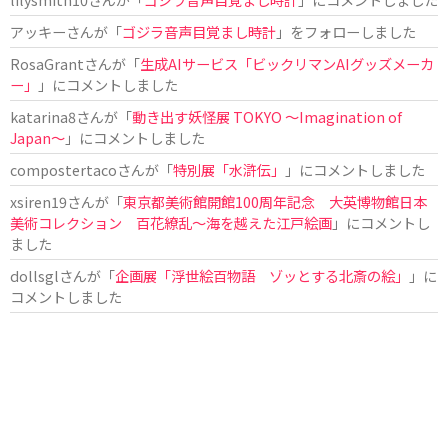
アッキー
さんが「
ゴジラ音声目覚まし時計
」をフォローしました
RosaGrant
さんが「
生成AIサービス「ビックリマンAIグッズメーカ
ー」
」にコメントしました
katarina8
さんが「
動き出す妖怪展 TOKYO 〜Imagination of
Japan〜
」にコメントしました
compostertaco
さんが「
特別展「水滸伝」
」にコメントしました
xsiren19
さんが「
東京都美術館開館100周年記念 大英博物館日本
美術コレクション 百花繚乱～海を越えた江戸絵画
」にコメントし
ました
dollsgl
さんが「
企画展「浮世絵百物語 ゾッとする北斎の絵」
」に
コメントしました