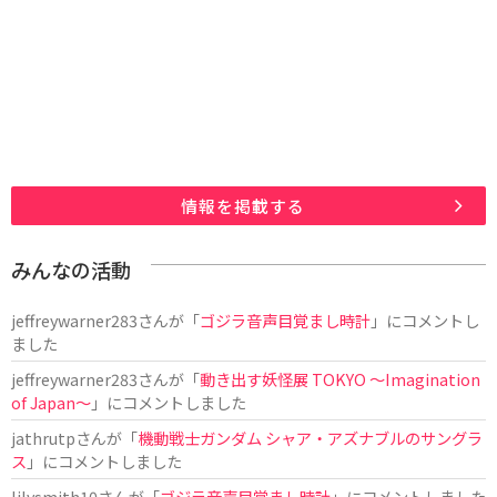
情報を掲載する
みんなの活動
jeffreywarner283
さんが「
ゴジラ音声目覚まし時計
」にコメントし
ました
jeffreywarner283
さんが「
動き出す妖怪展 TOKYO 〜Imagination
of Japan〜
」にコメントしました
jathrutp
さんが「
機動戦士ガンダム シャア・アズナブルのサングラ
ス
」にコメントしました
lilysmith10
さんが「
ゴジラ音声目覚まし時計
」にコメントしました