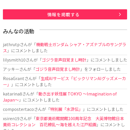
情報を掲載する
みんなの活動
jathrutp
さんが「
機動戦士ガンダム シャア・アズナブルのサングラ
ス
」にコメントしました
lilysmith10
さんが「
ゴジラ音声目覚まし時計
」にコメントしました
アッキー
さんが「
ゴジラ音声目覚まし時計
」をフォローしました
RosaGrant
さんが「
生成AIサービス「ビックリマンAIグッズメーカ
ー」
」にコメントしました
katarina8
さんが「
動き出す妖怪展 TOKYO 〜Imagination of
Japan〜
」にコメントしました
compostertaco
さんが「
特別展「水滸伝」
」にコメントしました
xsiren19
さんが「
東京都美術館開館100周年記念 大英博物館日本
美術コレクション 百花繚乱～海を越えた江戸絵画
」にコメントし