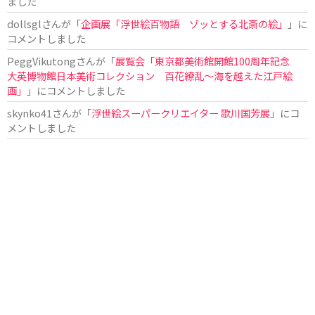
ました
dollsgl
さんが「
企画展「浮世絵百物語 ゾッとする北斎の絵」
」に
コメントしました
PeggVikutong
さんが「
展覧会「東京都美術館開館100周年記念
大英博物館日本美術コレクション 百花繚乱〜海を越えた江戸絵
画」
」にコメントしました
skynko41
さんが「
浮世絵スーパークリエイター 歌川国芳展
」にコ
メントしました