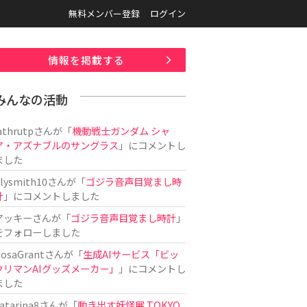
無料メンバー登録
ログイン
情報を掲載する
みんなの活動
athrutp
さんが「
機動戦士ガンダム シャ
ア・アズナブルのサングラス
」にコメントし
ました
ilysmith10
さんが「
ゴジラ音声目覚まし時
計
」にコメントしました
アッキー
さんが「
ゴジラ音声目覚まし時計
」
をフォローしました
osaGrant
さんが「
生成AIサービス「ビッ
クリマンAIグッズメーカー」
」にコメントし
ました
atarina8
さんが「
動き出す妖怪展 TOKYO