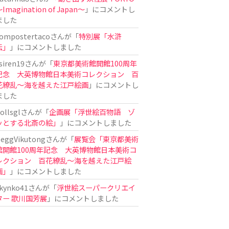
Imagination of Japan〜
」にコメントし
ました
ompostertaco
さんが「
特別展「水滸
伝」
」にコメントしました
siren19
さんが「
東京都美術館開館100周年
記念 大英博物館日本美術コレクション 百
花繚乱～海を越えた江戸絵画
」にコメントし
ました
ollsgl
さんが「
企画展「浮世絵百物語 ゾ
ッとする北斎の絵」
」にコメントしました
eggVikutong
さんが「
展覧会「東京都美術
館開館100周年記念 大英博物館日本美術コ
レクション 百花繚乱〜海を越えた江戸絵
画」
」にコメントしました
kynko41
さんが「
浮世絵スーパークリエイ
ター 歌川国芳展
」にコメントしました