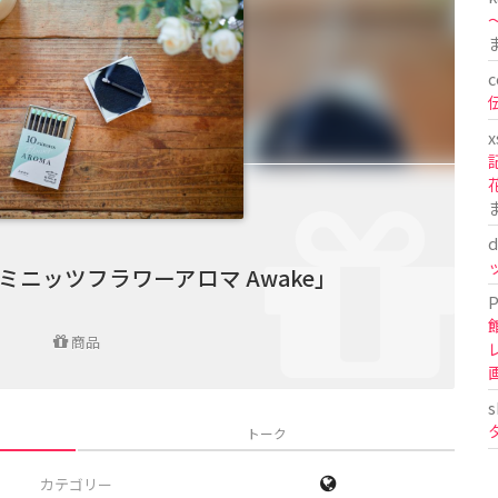
〜
c
x
d
ミニッツフラワーアロマ Awake」
P
商品
s
トーク
カテゴリー