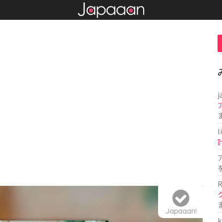
j
l
R
Japaaan!
k