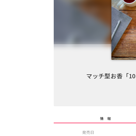
マッチ型お香「10
情 報
発売日