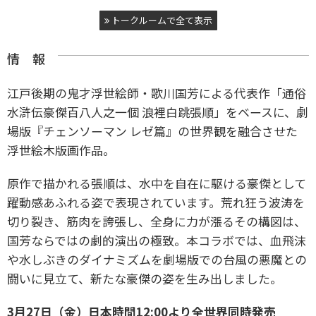
トークルームで全て表示
情 報
江戸後期の鬼才浮世絵師・歌川国芳による代表作「通俗
水滸伝豪傑百八人之一個 浪裡白跳張順」をベースに、劇
場版『チェンソーマン レゼ篇』の世界観を融合させた
浮世絵木版画作品。
原作で描かれる張順は、水中を自在に駆ける豪傑として
躍動感あふれる姿で表現されています。荒れ狂う波涛を
切り裂き、筋肉を誇張し、全身に力が漲るその構図は、
国芳ならではの劇的演出の極致。本コラボでは、血飛沫
や水しぶきのダイナミズムを劇場版での台風の悪魔との
闘いに見立て、新たな豪傑の姿を生み出しました。
3月27日（金）日本時間12:00より全世界同時発売