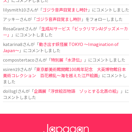
ス
」にコメントしました
lilysmith10
さんが「
ゴジラ音声目覚まし時計
」にコメントしました
アッキー
さんが「
ゴジラ音声目覚まし時計
」をフォローしました
RosaGrant
さんが「
生成AIサービス「ビックリマンAIグッズメーカ
ー」
」にコメントしました
katarina8
さんが「
動き出す妖怪展 TOKYO 〜Imagination of
Japan〜
」にコメントしました
compostertaco
さんが「
特別展「水滸伝」
」にコメントしました
xsiren19
さんが「
東京都美術館開館100周年記念 大英博物館日本
美術コレクション 百花繚乱～海を越えた江戸絵画
」にコメントし
ました
dollsgl
さんが「
企画展「浮世絵百物語 ゾッとする北斎の絵」
」に
コメントしました