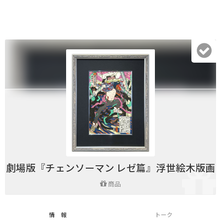
劇場版『チェンソーマン レゼ篇』浮世絵木版画
商品
情 報
トーク