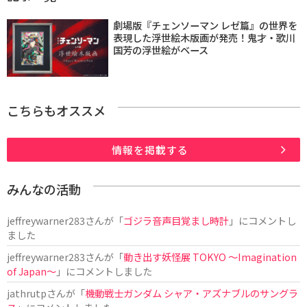
劇場版『チェンソーマン レゼ篇』の世界を
表現した浮世絵木版画が発売！鬼才・歌川
国芳の浮世絵がベース
こちらもオススメ
情報を掲載する
みんなの活動
jeffreywarner283
さんが「
ゴジラ音声目覚まし時計
」にコメントし
ました
jeffreywarner283
さんが「
動き出す妖怪展 TOKYO 〜Imagination
of Japan〜
」にコメントしました
jathrutp
さんが「
機動戦士ガンダム シャア・アズナブルのサングラ