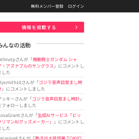
無料メンバー登録
ログイン
情報を掲載する
みんなの活動
athrutp
さんが「
機動戦士ガンダム シャ
ア・アズナブルのサングラス
」にコメントし
ました
ilysmith10
さんが「
ゴジラ音声目覚まし時
計
」にコメントしました
アッキー
さんが「
ゴジラ音声目覚まし時計
」
をフォローしました
osaGrant
さんが「
生成AIサービス「ビッ
クリマンAIグッズメーカー」
」にコメントし
ました
atarina8
さんが「
動き出す妖怪展 TOKYO