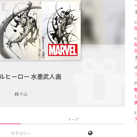
〜
c
x
d
ルヒーロー 水墨武人画
P
作品
s
トーク
カテゴリー