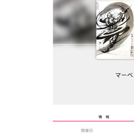
マーベ
情 報
開催日