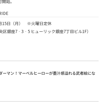
受付開始。
IDE
5月15日（月） ※火曜日定休
京都中央区銀座7‐3‐5 ヒューリック銀座7丁目ビル1F）
ダーマン！マーベルヒーローが墨汁感溢れる武者絵にな