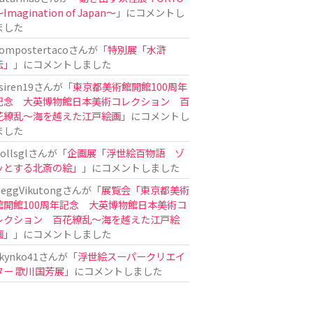
Imagination of Japan〜
」にコメントし
ました
ompostertaco
さんが「
特別展「水滸
伝」
」にコメントしました
siren19
さんが「
東京都美術館開館100周年
記念 大英博物館日本美術コレクション 百
花繚乱～海を越えた江戸絵画
」にコメントし
ました
ollsgl
さんが「
企画展「浮世絵百物語 ゾ
ッとする北斎の絵」
」にコメントしました
eggVikutong
さんが「
展覧会「東京都美術
館開館100周年記念 大英博物館日本美術コ
レクション 百花繚乱〜海を越えた江戸絵
画」
」にコメントしました
kynko41
さんが「
浮世絵スーパークリエイ
ター 歌川国芳展
」にコメントしました