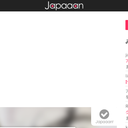
j
l
R
Japaaan!
k