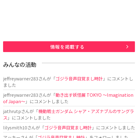
情報を掲載する
みんなの活動
jeffreywarner283
さんが「
ゴジラ音声目覚まし時計
」にコメントし
ました
jeffreywarner283
さんが「
動き出す妖怪展 TOKYO 〜Imagination
of Japan〜
」にコメントしました
jathrutp
さんが「
機動戦士ガンダム シャア・アズナブルのサングラ
ス
」にコメントしました
lilysmith10
さんが「
ゴジラ音声目覚まし時計
」にコメントしました
アッキー
さんが「
ゴジラ音声目覚まし時計
」をフォローしました