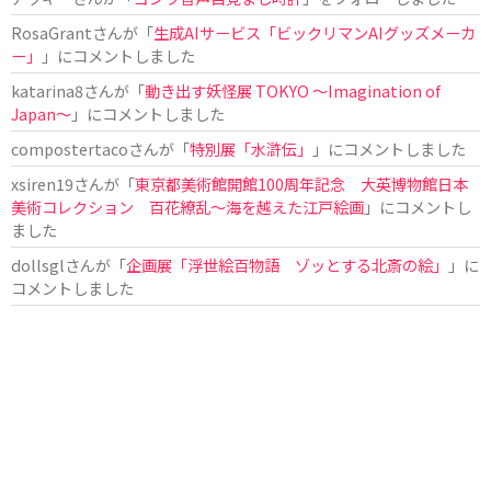
RosaGrant
さんが「
生成AIサービス「ビックリマンAIグッズメーカ
ー」
」にコメントしました
katarina8
さんが「
動き出す妖怪展 TOKYO 〜Imagination of
Japan〜
」にコメントしました
compostertaco
さんが「
特別展「水滸伝」
」にコメントしました
xsiren19
さんが「
東京都美術館開館100周年記念 大英博物館日本
美術コレクション 百花繚乱～海を越えた江戸絵画
」にコメントし
ました
dollsgl
さんが「
企画展「浮世絵百物語 ゾッとする北斎の絵」
」に
コメントしました