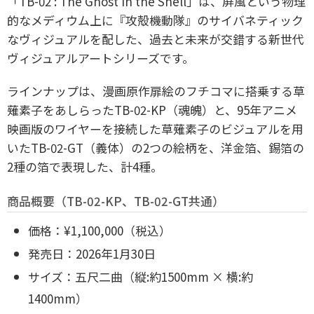
「TB-02 : The Ghost in the Shell」は、屏風という物理
的なメディウム上に『攻殻機動隊』のサイバネティック
なヴィジュアルを配した、過去と未来が交錯する新世代
ヴィジュアルアートシリーズです。
ラインナップは、漫画原作扉絵のフチコマに搭乗する草
薙素子をあしらったTB-02-KP（魂魄）と、95年アニメ
映画版のワイヤーを接続した草薙素子のビジュアルを用
いたTB-02-GT（義体）の2つの絵柄を、洋金箔、錫箔の
2種の箔で表現した、計4種。
商品概要（TB-02-KP、TB-02-GT共通）
価格：¥1,100,000（税込）
発売日：2026年1月30日
サイズ：五尺二曲（縦:約1500mm × 横:約
1400mm）