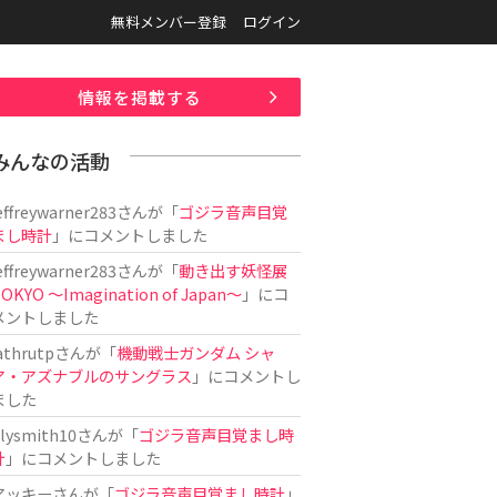
無料メンバー登録
ログイン
情報を掲載する
みんなの活動
effreywarner283
さんが「
ゴジラ音声目覚
まし時計
」にコメントしました
effreywarner283
さんが「
動き出す妖怪展
OKYO 〜Imagination of Japan〜
」にコ
メントしました
athrutp
さんが「
機動戦士ガンダム シャ
ア・アズナブルのサングラス
」にコメントし
ました
ilysmith10
さんが「
ゴジラ音声目覚まし時
計
」にコメントしました
アッキー
さんが「
ゴジラ音声目覚まし時計
」