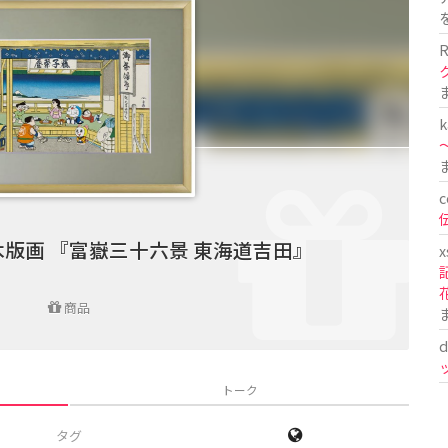
R
k
〜
c
版画 『富嶽三十六景 東海道吉田』
x
商品
d
トーク
タグ