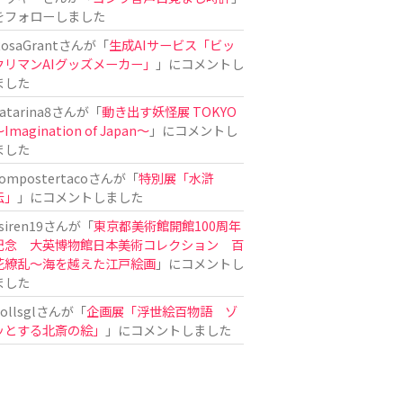
をフォローしました
osaGrant
さんが「
生成AIサービス「ビッ
クリマンAIグッズメーカー」
」にコメントし
ました
atarina8
さんが「
動き出す妖怪展 TOKYO
Imagination of Japan〜
」にコメントし
ました
ompostertaco
さんが「
特別展「水滸
伝」
」にコメントしました
siren19
さんが「
東京都美術館開館100周年
記念 大英博物館日本美術コレクション 百
花繚乱～海を越えた江戸絵画
」にコメントし
ました
ollsgl
さんが「
企画展「浮世絵百物語 ゾ
ッとする北斎の絵」
」にコメントしました