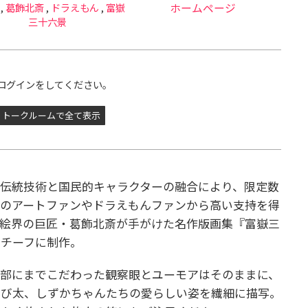
,
葛飾北斎
,
ドラえもん
,
富嶽
ホームページ
三十六景
ログインをしてください。
トークルームで全て表示
伝統技術と国民的キャラクターの融合により、限定数
外のアートファンやドラえもんファンから高い支持を得
絵界の巨匠・葛飾北斎が手がけた名作版画集『富嶽三
モチーフに制作。
細部にまでこだわった観察眼とユーモアはそのままに、
のび太、しずかちゃんたちの愛らしい姿を繊細に描写。