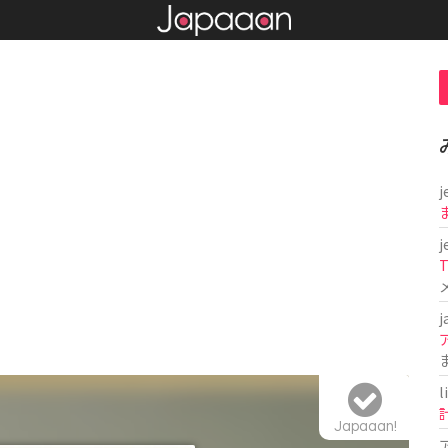
j
j
T
j
l
Japaaan!