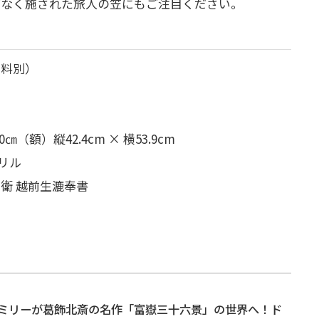
げなく施された旅人の笠にもご注目ください。
送料別）
0㎝
（額）縦42.4cm × 横53.9cm
リル
衛 越前生漉奉書
ミリーが葛飾北斎の名作「富嶽三十六景」の世界へ！ド