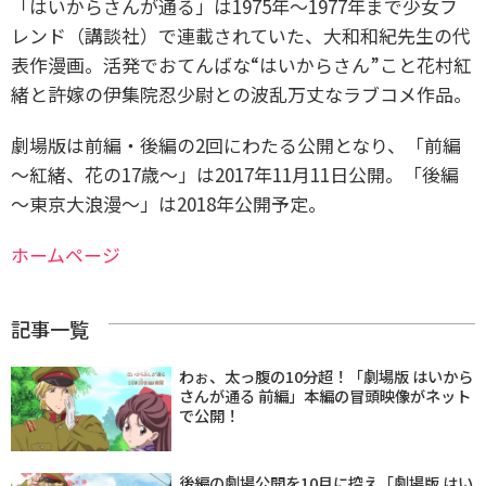
「はいからさんが通る」は1975年〜1977年まで少女フ
レンド（講談社）で連載されていた、大和和紀先生の代
表作漫画。活発でおてんばな“はいからさん”こと花村紅
緒と許嫁の伊集院忍少尉との波乱万丈なラブコメ作品。
劇場版は前編・後編の2回にわたる公開となり、「前編
～紅緒、花の17歳～」は2017年11月11日公開。「後編
～東京大浪漫～」は2018年公開予定。
ホームページ
記事一覧
わぉ、太っ腹の10分超！「劇場版 はいから
さんが通る 前編」本編の冒頭映像がネット
で公開！
後編の劇場公開を10月に控え「劇場版 はい