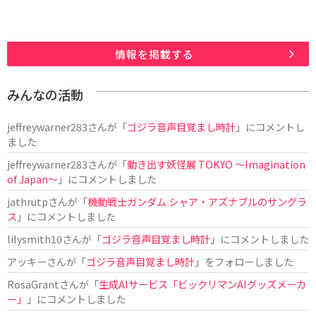
情報を掲載する
みんなの活動
jeffreywarner283
さんが「
ゴジラ音声目覚まし時計
」にコメントし
ました
jeffreywarner283
さんが「
動き出す妖怪展 TOKYO 〜Imagination
of Japan〜
」にコメントしました
jathrutp
さんが「
機動戦士ガンダム シャア・アズナブルのサングラ
ス
」にコメントしました
lilysmith10
さんが「
ゴジラ音声目覚まし時計
」にコメントしました
アッキー
さんが「
ゴジラ音声目覚まし時計
」をフォローしました
RosaGrant
さんが「
生成AIサービス「ビックリマンAIグッズメーカ
ー」
」にコメントしました