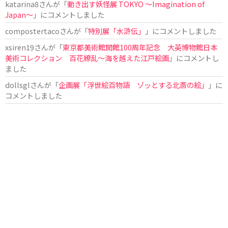
katarina8
さんが「
動き出す妖怪展 TOKYO 〜Imagination of
Japan〜
」にコメントしました
compostertaco
さんが「
特別展「水滸伝」
」にコメントしました
xsiren19
さんが「
東京都美術館開館100周年記念 大英博物館日本
美術コレクション 百花繚乱～海を越えた江戸絵画
」にコメントし
ました
dollsgl
さんが「
企画展「浮世絵百物語 ゾッとする北斎の絵」
」に
コメントしました