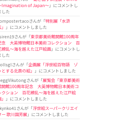
Imagination of Japan〜
」にコメントし
ました
ompostertaco
さんが「
特別展「水滸
伝」
」にコメントしました
siren19
さんが「
東京都美術館開館100周年
記念 大英博物館日本美術コレクション 百
花繚乱～海を越えた江戸絵画
」にコメントし
ました
ollsgl
さんが「
企画展「浮世絵百物語 ゾ
ッとする北斎の絵」
」にコメントしました
eggVikutong
さんが「
展覧会「東京都美術
館開館100周年記念 大英博物館日本美術コ
レクション 百花繚乱〜海を越えた江戸絵
画」
」にコメントしました
kynko41
さんが「
浮世絵スーパークリエイ
ター 歌川国芳展
」にコメントしました