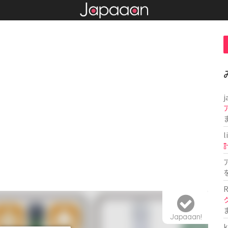
j
l
R
Japaaan!
k