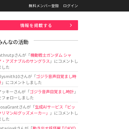
無料メンバー登録
ログイン
情報を掲載する
みんなの活動
athrutp
さんが「
機動戦士ガンダム シャ
ア・アズナブルのサングラス
」にコメントし
ました
ilysmith10
さんが「
ゴジラ音声目覚まし時
計
」にコメントしました
アッキー
さんが「
ゴジラ音声目覚まし時計
」
をフォローしました
osaGrant
さんが「
生成AIサービス「ビッ
クリマンAIグッズメーカー」
」にコメントし
ました
atarina8
さんが「
動き出す妖怪展 TOKYO