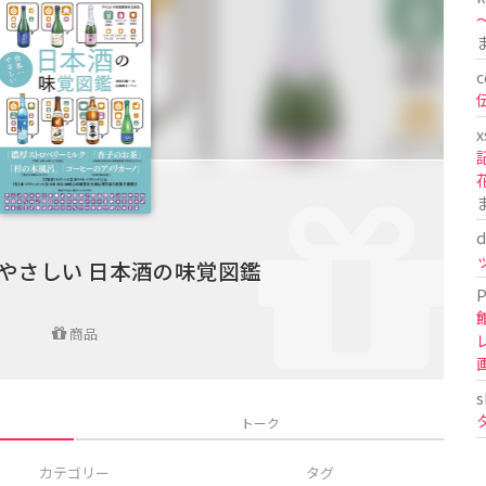
〜
c
x
d
やさしい 日本酒の味覚図鑑
P
商品
s
トーク
カテゴリー
タグ