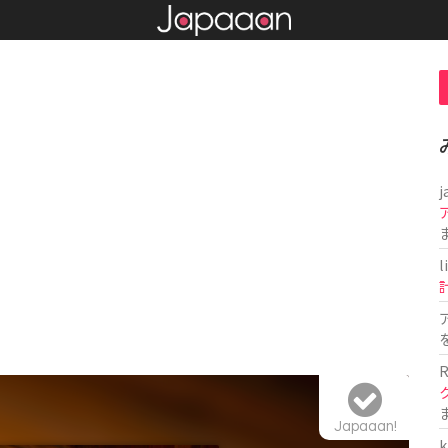
j
l
R
Japaaan!
k