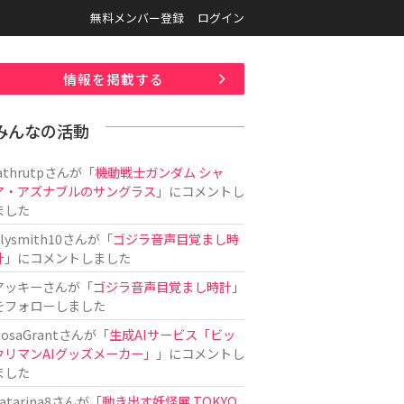
無料メンバー登録
ログイン
情報を掲載する
みんなの活動
athrutp
さんが「
機動戦士ガンダム シャ
ア・アズナブルのサングラス
」にコメントし
ました
ilysmith10
さんが「
ゴジラ音声目覚まし時
計
」にコメントしました
アッキー
さんが「
ゴジラ音声目覚まし時計
」
をフォローしました
osaGrant
さんが「
生成AIサービス「ビッ
クリマンAIグッズメーカー」
」にコメントし
ました
atarina8
さんが「
動き出す妖怪展 TOKYO