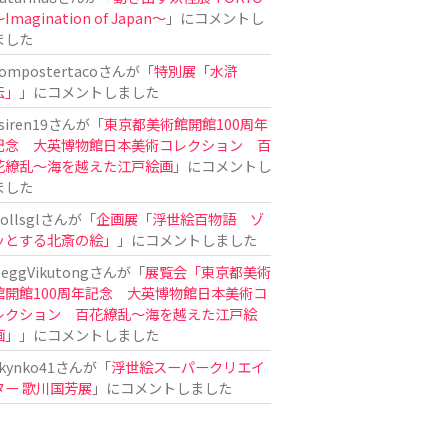
Imagination of Japan〜
」にコメントし
ました
ompostertaco
さんが「
特別展「水滸
伝」
」にコメントしました
siren19
さんが「
東京都美術館開館100周年
記念 大英博物館日本美術コレクション 百
花繚乱～海を越えた江戸絵画
」にコメントし
ました
ollsgl
さんが「
企画展「浮世絵百物語 ゾ
ッとする北斎の絵」
」にコメントしました
eggVikutong
さんが「
展覧会「東京都美術
館開館100周年記念 大英博物館日本美術コ
レクション 百花繚乱〜海を越えた江戸絵
画」
」にコメントしました
kynko41
さんが「
浮世絵スーパークリエイ
ター 歌川国芳展
」にコメントしました