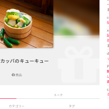
〜
c
x
d
 カッパのキューキュー
P
商品
s
トーク
カテゴリー
タグ