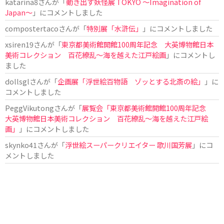
katarina8
さんが「
動き出す妖怪展 TOKYO 〜Imagination of
Japan〜
」にコメントしました
compostertaco
さんが「
特別展「水滸伝」
」にコメントしました
xsiren19
さんが「
東京都美術館開館100周年記念 大英博物館日本
美術コレクション 百花繚乱～海を越えた江戸絵画
」にコメントし
ました
dollsgl
さんが「
企画展「浮世絵百物語 ゾッとする北斎の絵」
」に
コメントしました
PeggVikutong
さんが「
展覧会「東京都美術館開館100周年記念
大英博物館日本美術コレクション 百花繚乱〜海を越えた江戸絵
画」
」にコメントしました
skynko41
さんが「
浮世絵スーパークリエイター 歌川国芳展
」にコ
メントしました