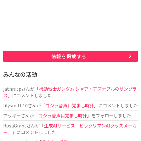
情報を掲載する
みんなの活動
jathrutp
さんが「
機動戦士ガンダム シャア・アズナブルのサングラ
ス
」にコメントしました
lilysmith10
さんが「
ゴジラ音声目覚まし時計
」にコメントしました
アッキー
さんが「
ゴジラ音声目覚まし時計
」をフォローしました
RosaGrant
さんが「
生成AIサービス「ビックリマンAIグッズメーカ
ー」
」にコメントしました