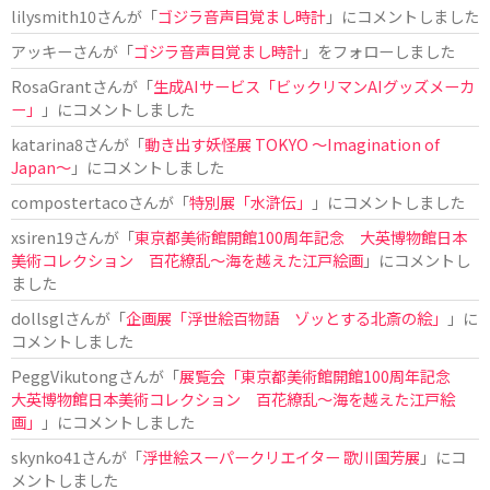
lilysmith10
さんが「
ゴジラ音声目覚まし時計
」にコメントしました
アッキー
さんが「
ゴジラ音声目覚まし時計
」をフォローしました
RosaGrant
さんが「
生成AIサービス「ビックリマンAIグッズメーカ
ー」
」にコメントしました
katarina8
さんが「
動き出す妖怪展 TOKYO 〜Imagination of
Japan〜
」にコメントしました
compostertaco
さんが「
特別展「水滸伝」
」にコメントしました
xsiren19
さんが「
東京都美術館開館100周年記念 大英博物館日本
美術コレクション 百花繚乱～海を越えた江戸絵画
」にコメントし
ました
dollsgl
さんが「
企画展「浮世絵百物語 ゾッとする北斎の絵」
」に
コメントしました
PeggVikutong
さんが「
展覧会「東京都美術館開館100周年記念
大英博物館日本美術コレクション 百花繚乱〜海を越えた江戸絵
画」
」にコメントしました
skynko41
さんが「
浮世絵スーパークリエイター 歌川国芳展
」にコ
メントしました