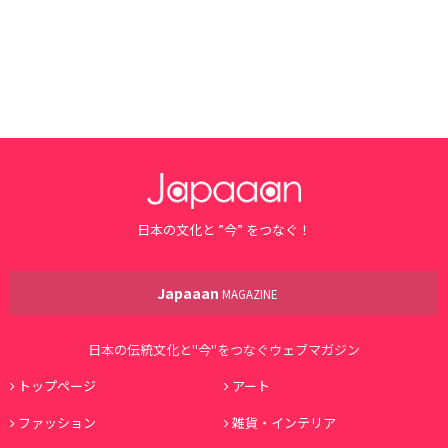
日本の文化と ”今” をつなぐ！
Japaaan
MAGAZINE
日本の伝統文化と"今"をつなぐウェブマガジン
トップページ
アート
ファッション
雑貨・インテリア