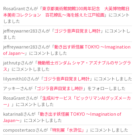
RosaGrant
さんが「
東京都美術館開館100周年記念 大英博物館日
本美術コレクション 百花繚乱～海を越えた江戸絵画
」にコメント
しました
jeffreywarner283
さんが「
ゴジラ音声目覚まし時計
」にコメントし
ました
jeffreywarner283
さんが「
動き出す妖怪展 TOKYO 〜Imagination
of Japan〜
」にコメントしました
jathrutp
さんが「
機動戦士ガンダム シャア・アズナブルのサングラ
ス
」にコメントしました
lilysmith10
さんが「
ゴジラ音声目覚まし時計
」にコメントしました
アッキー
さんが「
ゴジラ音声目覚まし時計
」をフォローしました
RosaGrant
さんが「
生成AIサービス「ビックリマンAIグッズメーカ
ー」
」にコメントしました
katarina8
さんが「
動き出す妖怪展 TOKYO 〜Imagination of
Japan〜
」にコメントしました
compostertaco
さんが「
特別展「水滸伝」
」にコメントしました