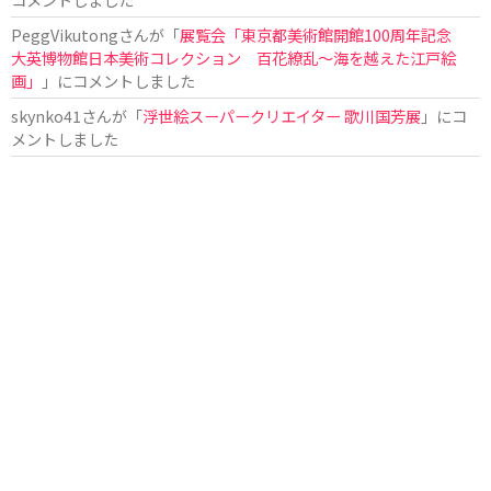
PeggVikutong
さんが「
展覧会「東京都美術館開館100周年記念
大英博物館日本美術コレクション 百花繚乱〜海を越えた江戸絵
画」
」にコメントしました
skynko41
さんが「
浮世絵スーパークリエイター 歌川国芳展
」にコ
メントしました