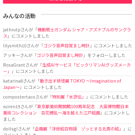
みんなの活動
jathrutp
さんが「
機動戦士ガンダム シャア・アズナブルのサングラ
ス
」にコメントしました
lilysmith10
さんが「
ゴジラ音声目覚まし時計
」にコメントしました
アッキー
さんが「
ゴジラ音声目覚まし時計
」をフォローしました
RosaGrant
さんが「
生成AIサービス「ビックリマンAIグッズメーカ
ー」
」にコメントしました
katarina8
さんが「
動き出す妖怪展 TOKYO 〜Imagination of
Japan〜
」にコメントしました
compostertaco
さんが「
特別展「水滸伝」
」にコメントしました
xsiren19
さんが「
東京都美術館開館100周年記念 大英博物館日本
美術コレクション 百花繚乱～海を越えた江戸絵画
」にコメントし
ました
dollsgl
さんが「
企画展「浮世絵百物語 ゾッとする北斎の絵」
」に
コメントしました