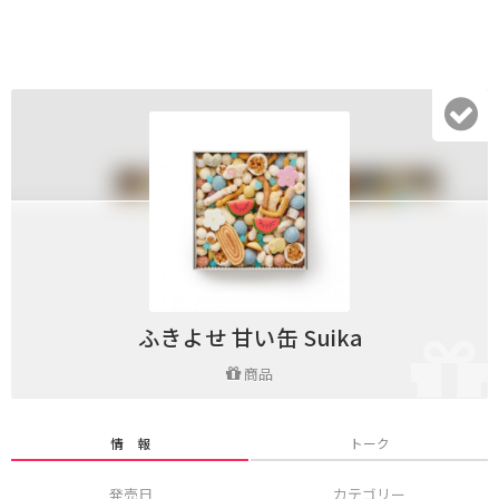
ふきよせ 甘い缶 Suika
商品
情 報
トーク
発売日
カテゴリー