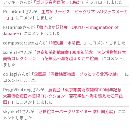
アッキー
さんが「
ゴジラ音声目覚まし時計
」をフォローしました
RosaGrant
さんが「
生成AIサービス「ビックリマンAIグッズメーカ
ー」
」にコメントしました
katarina8
さんが「
動き出す妖怪展 TOKYO 〜Imagination of
Japan〜
」にコメントしました
compostertaco
さんが「
特別展「水滸伝」
」にコメントしました
xsiren19
さんが「
東京都美術館開館100周年記念 大英博物館日本
美術コレクション 百花繚乱～海を越えた江戸絵画
」にコメントし
ました
dollsgl
さんが「
企画展「浮世絵百物語 ゾッとする北斎の絵」
」に
コメントしました
PeggVikutong
さんが「
展覧会「東京都美術館開館100周年記念
大英博物館日本美術コレクション 百花繚乱〜海を越えた江戸絵
画」
」にコメントしました
skynko41
さんが「
浮世絵スーパークリエイター 歌川国芳展
」にコ
メントしました