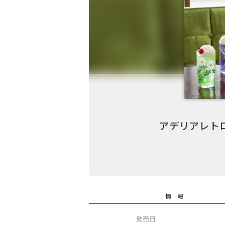
アデリアレト
情 報
発売日