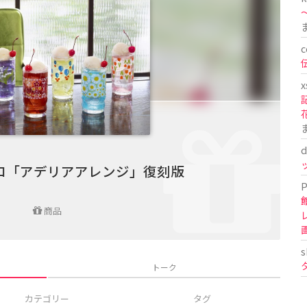
〜
c
x
d
ロ「アデリアアレンジ」復刻版
P
商品
s
トーク
カテゴリー
タグ