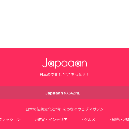
日本の文化と ”今” をつなぐ！
Japaaan
MAGAZINE
日本の伝統文化と"今"をつなぐウェブマガジン
ファッション
雑貨・インテリア
グルメ
観光・地