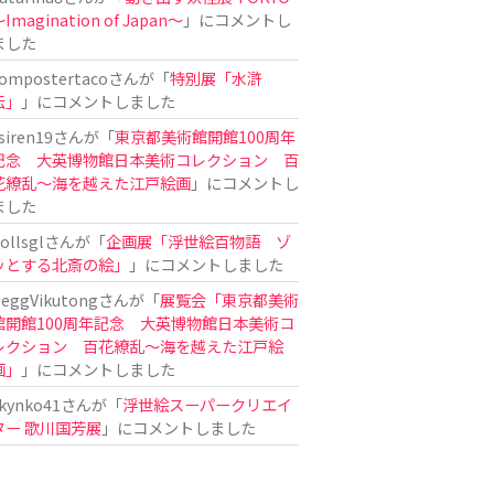
Imagination of Japan〜
」にコメントし
ました
ompostertaco
さんが「
特別展「水滸
伝」
」にコメントしました
siren19
さんが「
東京都美術館開館100周年
記念 大英博物館日本美術コレクション 百
花繚乱～海を越えた江戸絵画
」にコメントし
ました
ollsgl
さんが「
企画展「浮世絵百物語 ゾ
ッとする北斎の絵」
」にコメントしました
eggVikutong
さんが「
展覧会「東京都美術
館開館100周年記念 大英博物館日本美術コ
レクション 百花繚乱〜海を越えた江戸絵
画」
」にコメントしました
kynko41
さんが「
浮世絵スーパークリエイ
ター 歌川国芳展
」にコメントしました