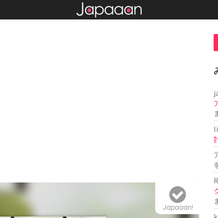
j
l
R
Japaaan!
k