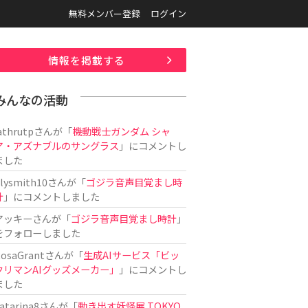
無料メンバー登録
ログイン
情報を掲載する
みんなの活動
athrutp
さんが「
機動戦士ガンダム シャ
ア・アズナブルのサングラス
」にコメントし
ました
ilysmith10
さんが「
ゴジラ音声目覚まし時
計
」にコメントしました
アッキー
さんが「
ゴジラ音声目覚まし時計
」
をフォローしました
osaGrant
さんが「
生成AIサービス「ビッ
クリマンAIグッズメーカー」
」にコメントし
ました
atarina8
さんが「
動き出す妖怪展 TOKYO