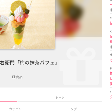
〜
c
x
d
久右衛門「梅の抹茶パフェ」
P
商品
s
トーク
カテゴリー
タグ