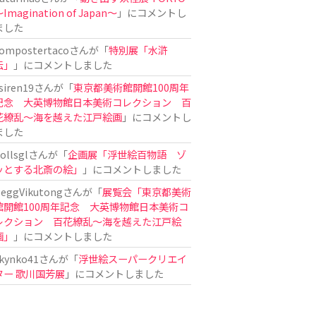
Imagination of Japan〜
」にコメントし
ました
ompostertaco
さんが「
特別展「水滸
伝」
」にコメントしました
siren19
さんが「
東京都美術館開館100周年
記念 大英博物館日本美術コレクション 百
花繚乱～海を越えた江戸絵画
」にコメントし
ました
ollsgl
さんが「
企画展「浮世絵百物語 ゾ
ッとする北斎の絵」
」にコメントしました
eggVikutong
さんが「
展覧会「東京都美術
館開館100周年記念 大英博物館日本美術コ
レクション 百花繚乱〜海を越えた江戸絵
画」
」にコメントしました
kynko41
さんが「
浮世絵スーパークリエイ
ター 歌川国芳展
」にコメントしました