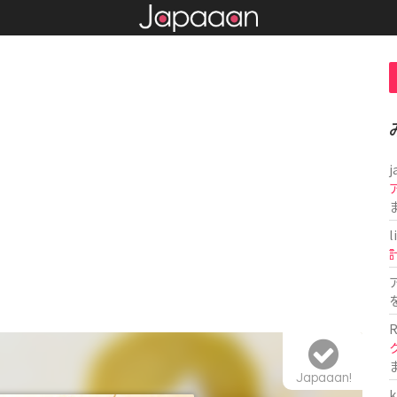
j
l
R
Japaaan!
k