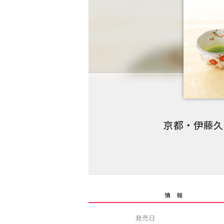
京都・伊藤
情 報
発売日