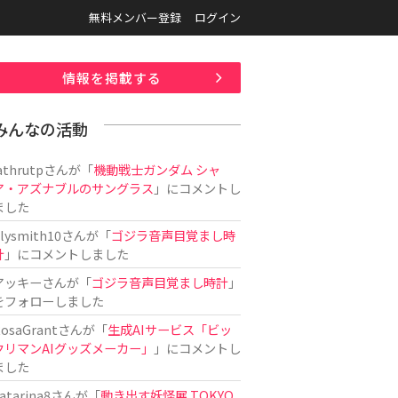
無料メンバー登録
ログイン
情報を掲載する
みんなの活動
athrutp
さんが「
機動戦士ガンダム シャ
ア・アズナブルのサングラス
」にコメントし
ました
ilysmith10
さんが「
ゴジラ音声目覚まし時
計
」にコメントしました
アッキー
さんが「
ゴジラ音声目覚まし時計
」
をフォローしました
osaGrant
さんが「
生成AIサービス「ビッ
クリマンAIグッズメーカー」
」にコメントし
ました
atarina8
さんが「
動き出す妖怪展 TOKYO