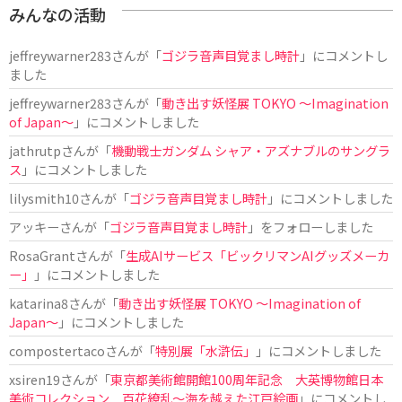
みんなの活動
jeffreywarner283
さんが「
ゴジラ音声目覚まし時計
」にコメントし
ました
jeffreywarner283
さんが「
動き出す妖怪展 TOKYO 〜Imagination
of Japan〜
」にコメントしました
jathrutp
さんが「
機動戦士ガンダム シャア・アズナブルのサングラ
ス
」にコメントしました
lilysmith10
さんが「
ゴジラ音声目覚まし時計
」にコメントしました
アッキー
さんが「
ゴジラ音声目覚まし時計
」をフォローしました
RosaGrant
さんが「
生成AIサービス「ビックリマンAIグッズメーカ
ー」
」にコメントしました
katarina8
さんが「
動き出す妖怪展 TOKYO 〜Imagination of
Japan〜
」にコメントしました
compostertaco
さんが「
特別展「水滸伝」
」にコメントしました
xsiren19
さんが「
東京都美術館開館100周年記念 大英博物館日本
美術コレクション 百花繚乱～海を越えた江戸絵画
」にコメントし