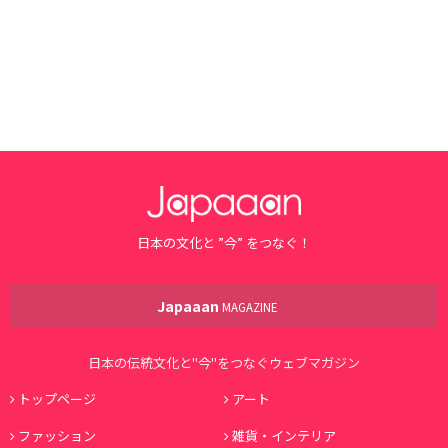
日本の文化と ”今” をつなぐ！
Japaaan
MAGAZINE
日本の伝統文化と"今"をつなぐウェブマガジン
トップページ
アート
ファッション
雑貨・インテリア