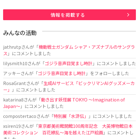
情報を掲載する
みんなの活動
jathrutp
さんが「
機動戦士ガンダム シャア・アズナブルのサングラ
ス
」にコメントしました
lilysmith10
さんが「
ゴジラ音声目覚まし時計
」にコメントしました
アッキー
さんが「
ゴジラ音声目覚まし時計
」をフォローしました
RosaGrant
さんが「
生成AIサービス「ビックリマンAIグッズメーカ
ー」
」にコメントしました
katarina8
さんが「
動き出す妖怪展 TOKYO 〜Imagination of
Japan〜
」にコメントしました
compostertaco
さんが「
特別展「水滸伝」
」にコメントしました
xsiren19
さんが「
東京都美術館開館100周年記念 大英博物館日本
美術コレクション 百花繚乱～海を越えた江戸絵画
」にコメントし
ました