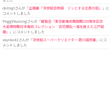
dollsgl
さんが「
企画展「浮世絵百物語 ゾッとする北斎の絵」
」に
コメントしました
PeggVikutong
さんが「
展覧会「東京都美術館開館100周年記念
大英博物館日本美術コレクション 百花繚乱〜海を越えた江戸絵
画」
」にコメントしました
skynko41
さんが「
浮世絵スーパークリエイター 歌川国芳展
」にコ
メントしました