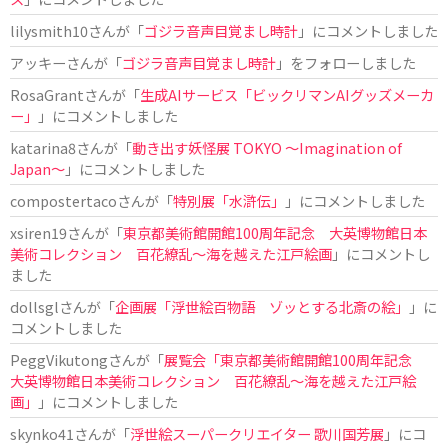
lilysmith10
さんが「
ゴジラ音声目覚まし時計
」にコメントしました
アッキー
さんが「
ゴジラ音声目覚まし時計
」をフォローしました
RosaGrant
さんが「
生成AIサービス「ビックリマンAIグッズメーカ
ー」
」にコメントしました
katarina8
さんが「
動き出す妖怪展 TOKYO 〜Imagination of
Japan〜
」にコメントしました
compostertaco
さんが「
特別展「水滸伝」
」にコメントしました
xsiren19
さんが「
東京都美術館開館100周年記念 大英博物館日本
美術コレクション 百花繚乱～海を越えた江戸絵画
」にコメントし
ました
dollsgl
さんが「
企画展「浮世絵百物語 ゾッとする北斎の絵」
」に
コメントしました
PeggVikutong
さんが「
展覧会「東京都美術館開館100周年記念
大英博物館日本美術コレクション 百花繚乱〜海を越えた江戸絵
画」
」にコメントしました
skynko41
さんが「
浮世絵スーパークリエイター 歌川国芳展
」にコ