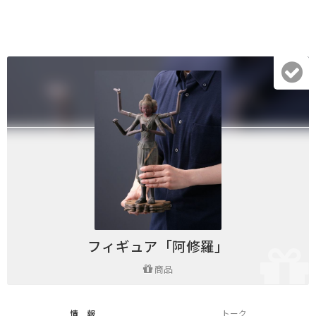
フィギュア「阿修羅」
商品
情 報
トーク