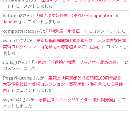
ー」
」にコメントしました
katarina8
さんが「
動き出す妖怪展 TOKYO 〜Imagination of
Japan〜
」にコメントしました
compostertaco
さんが「
特別展「水滸伝」
」にコメントしました
xsiren19
さんが「
東京都美術館開館100周年記念 大英博物館日本
美術コレクション 百花繚乱～海を越えた江戸絵画
」にコメントし
ました
dollsgl
さんが「
企画展「浮世絵百物語 ゾッとする北斎の絵」
」に
コメントしました
PeggVikutong
さんが「
展覧会「東京都美術館開館100周年記念
大英博物館日本美術コレクション 百花繚乱〜海を越えた江戸絵
画」
」にコメントしました
skynko41
さんが「
浮世絵スーパークリエイター 歌川国芳展
」にコ
メントしました