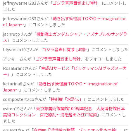
jeffreywarner283
さんが「
ゴジラ音声目覚まし時計
」にコメントし
ました
jeffreywarner283
さんが「
動き出す妖怪展 TOKYO 〜Imagination
of Japan〜
」にコメントしました
jathrutp
さんが「
機動戦士ガンダム シャア・アズナブルのサングラ
ス
」にコメントしました
lilysmith10
さんが「
ゴジラ音声目覚まし時計
」にコメントしました
アッキー
さんが「
ゴジラ音声目覚まし時計
」をフォローしました
RosaGrant
さんが「
生成AIサービス「ビックリマンAIグッズメーカ
ー」
」にコメントしました
katarina8
さんが「
動き出す妖怪展 TOKYO 〜Imagination of
Japan〜
」にコメントしました
compostertaco
さんが「
特別展「水滸伝」
」にコメントしました
xsiren19
さんが「
東京都美術館開館100周年記念 大英博物館日本
美術コレクション 百花繚乱～海を越えた江戸絵画
」にコメントし
ました
dollsgl
さんが「
企画展「浮世絵百物語 ゾッとする北斎の絵」
」に