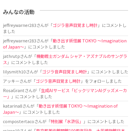
みんなの活動
jeffreywarner283
さんが「
ゴジラ音声目覚まし時計
」にコメントし
ました
jeffreywarner283
さんが「
動き出す妖怪展 TOKYO 〜Imagination
of Japan〜
」にコメントしました
jathrutp
さんが「
機動戦士ガンダム シャア・アズナブルのサングラ
ス
」にコメントしました
lilysmith10
さんが「
ゴジラ音声目覚まし時計
」にコメントしました
アッキー
さんが「
ゴジラ音声目覚まし時計
」をフォローしました
RosaGrant
さんが「
生成AIサービス「ビックリマンAIグッズメーカ
ー」
」にコメントしました
katarina8
さんが「
動き出す妖怪展 TOKYO 〜Imagination of
Japan〜
」にコメントしました
compostertaco
さんが「
特別展「水滸伝」
」にコメントしました
xsiren19
さんが「
東京都美術館開館100周年記念 大英博物館日本