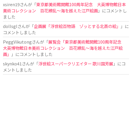
xsiren19
さんが「
東京都美術館開館100周年記念 大英博物館日本
美術コレクション 百花繚乱～海を越えた江戸絵画
」にコメントし
ました
dollsgl
さんが「
企画展「浮世絵百物語 ゾッとする北斎の絵」
」に
コメントしました
PeggVikutong
さんが「
展覧会「東京都美術館開館100周年記念
大英博物館日本美術コレクション 百花繚乱〜海を越えた江戸絵
画」
」にコメントしました
skynko41
さんが「
浮世絵スーパークリエイター 歌川国芳展
」にコ
メントしました