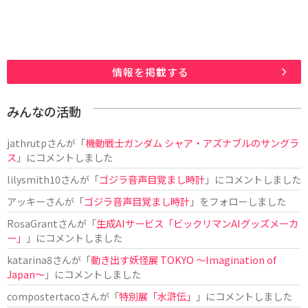
情報を掲載する
みんなの活動
jathrutp
さんが「
機動戦士ガンダム シャア・アズナブルのサングラ
ス
」にコメントしました
lilysmith10
さんが「
ゴジラ音声目覚まし時計
」にコメントしました
アッキー
さんが「
ゴジラ音声目覚まし時計
」をフォローしました
RosaGrant
さんが「
生成AIサービス「ビックリマンAIグッズメーカ
ー」
」にコメントしました
katarina8
さんが「
動き出す妖怪展 TOKYO 〜Imagination of
Japan〜
」にコメントしました
compostertaco
さんが「
特別展「水滸伝」
」にコメントしました