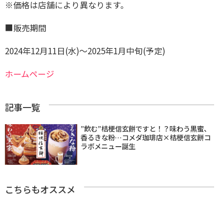
※価格は店舗により異なります。
■販売期間
2024年12月11日(水)～2025年1月中旬(予定)
ホームページ
記事一覧
”飲む”桔梗信玄餅ですと！？味わう黒蜜、
香るきな粉…コメダ珈琲店×桔梗信玄餅コ
ラボメニュー誕生
こちらもオススメ