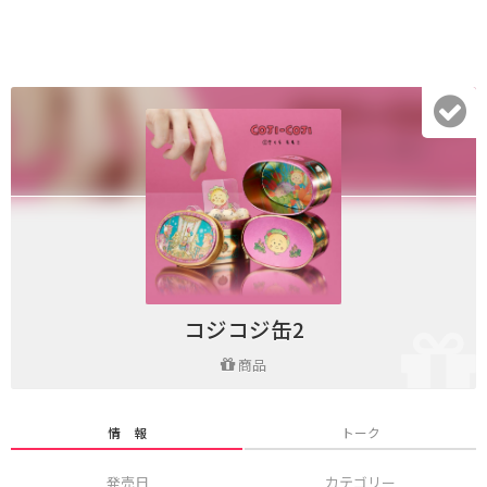
コジコジ缶2
商品
情 報
トーク
発売日
カテゴリー