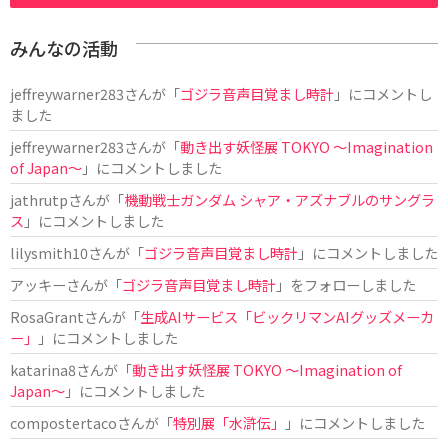
みんなの活動
jeffreywarner283
さんが「
ゴジラ音声目覚まし時計
」にコメントし
ました
jeffreywarner283
さんが「
動き出す妖怪展 TOKYO 〜Imagination
of Japan〜
」にコメントしました
jathrutp
さんが「
機動戦士ガンダム シャア・アズナブルのサングラ
ス
」にコメントしました
lilysmith10
さんが「
ゴジラ音声目覚まし時計
」にコメントしました
アッキー
さんが「
ゴジラ音声目覚まし時計
」をフォローしました
RosaGrant
さんが「
生成AIサービス「ビックリマンAIグッズメーカ
ー」
」にコメントしました
katarina8
さんが「
動き出す妖怪展 TOKYO 〜Imagination of
Japan〜
」にコメントしました
compostertaco
さんが「
特別展「水滸伝」
」にコメントしました