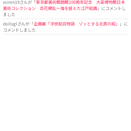
xsiren19
さんが「
東京都美術館開館100周年記念 大英博物館日本
美術コレクション 百花繚乱～海を越えた江戸絵画
」にコメントし
ました
dollsgl
さんが「
企画展「浮世絵百物語 ゾッとする北斎の絵」
」に
コメントしました