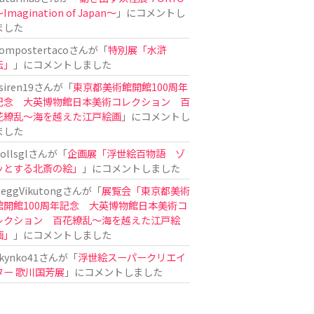
Imagination of Japan〜
」にコメントし
ました
ompostertaco
さんが「
特別展「水滸
伝」
」にコメントしました
siren19
さんが「
東京都美術館開館100周年
記念 大英博物館日本美術コレクション 百
花繚乱～海を越えた江戸絵画
」にコメントし
ました
ollsgl
さんが「
企画展「浮世絵百物語 ゾ
ッとする北斎の絵」
」にコメントしました
eggVikutong
さんが「
展覧会「東京都美術
館開館100周年記念 大英博物館日本美術コ
レクション 百花繚乱〜海を越えた江戸絵
画」
」にコメントしました
kynko41
さんが「
浮世絵スーパークリエイ
ター 歌川国芳展
」にコメントしました