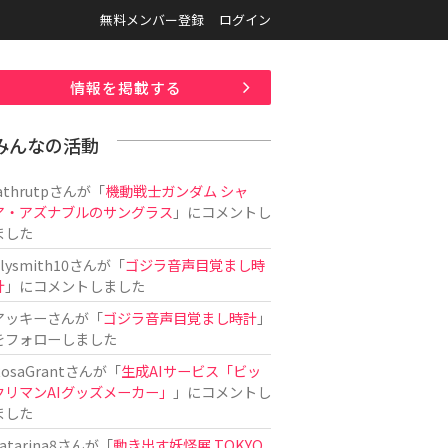
無料メンバー登録
ログイン
情報を掲載する
みんなの活動
athrutp
さんが「
機動戦士ガンダム シャ
ア・アズナブルのサングラス
」にコメントし
ました
ilysmith10
さんが「
ゴジラ音声目覚まし時
計
」にコメントしました
アッキー
さんが「
ゴジラ音声目覚まし時計
」
をフォローしました
osaGrant
さんが「
生成AIサービス「ビッ
クリマンAIグッズメーカー」
」にコメントし
ました
atarina8
さんが「
動き出す妖怪展 TOKYO