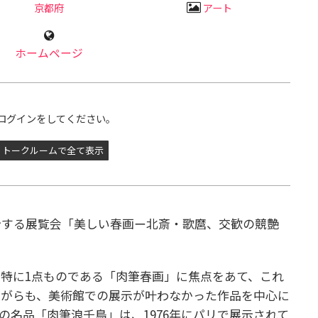
京都府
アート
ホームページ
ログインをしてください。
トークルームで全て表示
介する展覧会「美しい春画ー北斎・歌麿、交歓の競艶
特に1点ものである「肉筆春画」に焦点をあて、これ
ながらも、美術館での展示が叶わなかった作品を中心に
の名品「肉筆浪千鳥」は、1976年にパリで展示されて