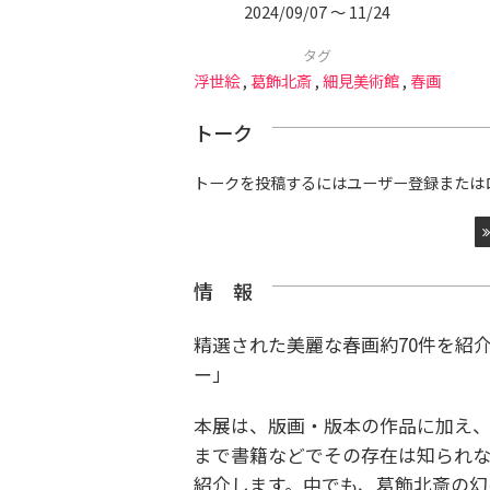
2024/09/07 〜 11/24
タグ
浮世絵
,
葛飾北斎
,
細見美術館
,
春画
トーク
トークを投稿するにはユーザー登録または
情 報
精選された美麗な春画約70件を紹
ー」
本展は、版画・版本の作品に加え、
まで書籍などでその存在は知られ
紹介します。中でも、葛飾北斎の幻