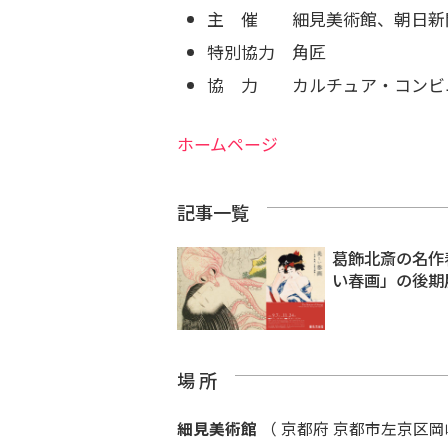
主 催 細見美術館、朝日新
特別協力 角匠
協 力 カルチュア・コンビ
ホームページ
記事一覧
葛飾北斎の名作
い春画」の後期
場 所
細見美術館
（ 京都府 京都市左京区岡崎