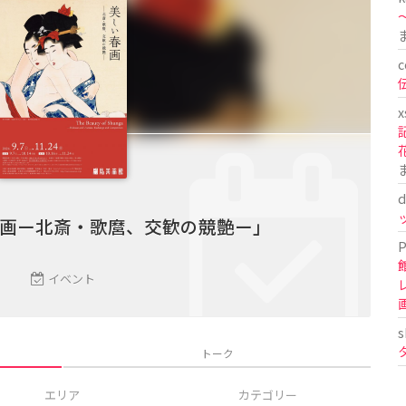
〜
c
x
d
画ー北斎・歌麿、交歓の競艶ー」
P
イベント
s
トーク
エリア
カテゴリー