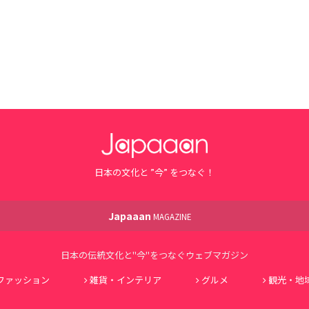
日本の文化と ”今” をつなぐ！
Japaaan
MAGAZINE
日本の伝統文化と"今"をつなぐウェブマガジン
ファッション
雑貨・インテリア
グルメ
観光・地