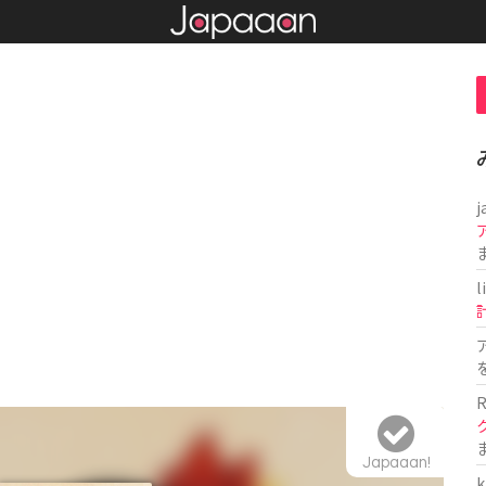
j
l
R
Japaaan!
k