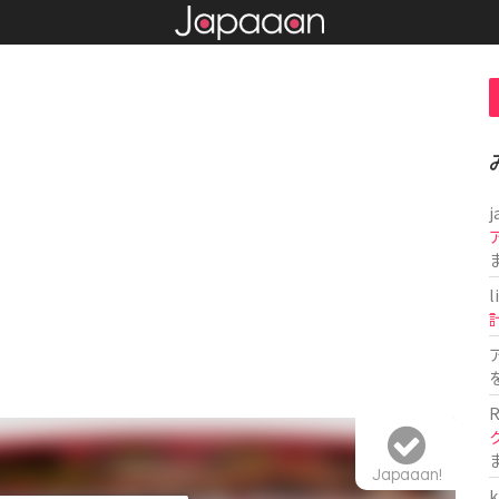
j
l
R
Japaaan!
k