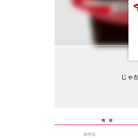
じゃ
情 報
発売日