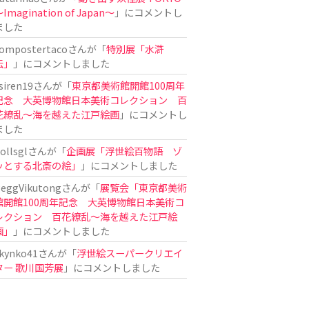
Imagination of Japan〜
」にコメントし
ました
ompostertaco
さんが「
特別展「水滸
伝」
」にコメントしました
siren19
さんが「
東京都美術館開館100周年
記念 大英博物館日本美術コレクション 百
花繚乱～海を越えた江戸絵画
」にコメントし
ました
ollsgl
さんが「
企画展「浮世絵百物語 ゾ
ッとする北斎の絵」
」にコメントしました
eggVikutong
さんが「
展覧会「東京都美術
館開館100周年記念 大英博物館日本美術コ
レクション 百花繚乱〜海を越えた江戸絵
画」
」にコメントしました
kynko41
さんが「
浮世絵スーパークリエイ
ター 歌川国芳展
」にコメントしました