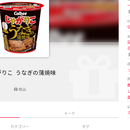
〜
c
x
d
がりこ うなぎの蒲焼味
P
商品
s
トーク
カテゴリー
タグ