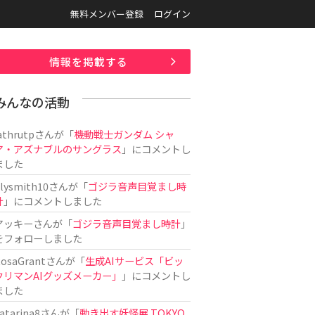
無料メンバー登録
ログイン
情報を掲載する
みんなの活動
athrutp
さんが「
機動戦士ガンダム シャ
ア・アズナブルのサングラス
」にコメントし
ました
ilysmith10
さんが「
ゴジラ音声目覚まし時
計
」にコメントしました
アッキー
さんが「
ゴジラ音声目覚まし時計
」
をフォローしました
osaGrant
さんが「
生成AIサービス「ビッ
クリマンAIグッズメーカー」
」にコメントし
ました
atarina8
さんが「
動き出す妖怪展 TOKYO