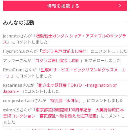
情報を掲載する
みんなの活動
jathrutp
さんが「
機動戦士ガンダム シャア・アズナブルのサングラ
ス
」にコメントしました
lilysmith10
さんが「
ゴジラ音声目覚まし時計
」にコメントしました
アッキー
さんが「
ゴジラ音声目覚まし時計
」をフォローしました
RosaGrant
さんが「
生成AIサービス「ビックリマンAIグッズメーカ
ー」
」にコメントしました
katarina8
さんが「
動き出す妖怪展 TOKYO 〜Imagination of
Japan〜
」にコメントしました
compostertaco
さんが「
特別展「水滸伝」
」にコメントしました
xsiren19
さんが「
東京都美術館開館100周年記念 大英博物館日本
美術コレクション 百花繚乱～海を越えた江戸絵画
」にコメントし
ました