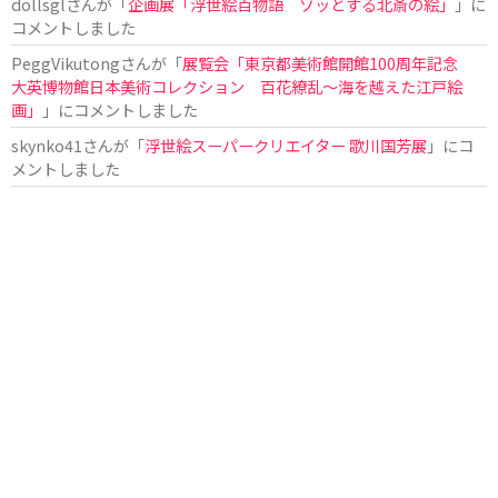
dollsgl
さんが「
企画展「浮世絵百物語 ゾッとする北斎の絵」
」に
コメントしました
PeggVikutong
さんが「
展覧会「東京都美術館開館100周年記念
大英博物館日本美術コレクション 百花繚乱〜海を越えた江戸絵
画」
」にコメントしました
skynko41
さんが「
浮世絵スーパークリエイター 歌川国芳展
」にコ
メントしました