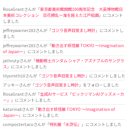
RosaGrant
さんが「
東京都美術館開館100周年記念 大英博物館日
本美術コレクション 百花繚乱～海を越えた江戸絵画
」にコメント
しました
jeffreywarner283
さんが「
ゴジラ音声目覚まし時計
」にコメントし
ました
jeffreywarner283
さんが「
動き出す妖怪展 TOKYO 〜Imagination
of Japan〜
」にコメントしました
jathrutp
さんが「
機動戦士ガンダム シャア・アズナブルのサングラ
ス
」にコメントしました
lilysmith10
さんが「
ゴジラ音声目覚まし時計
」にコメントしました
アッキー
さんが「
ゴジラ音声目覚まし時計
」をフォローしました
RosaGrant
さんが「
生成AIサービス「ビックリマンAIグッズメーカ
ー」
」にコメントしました
katarina8
さんが「
動き出す妖怪展 TOKYO 〜Imagination of
Japan〜
」にコメントしました
compostertaco
さんが「
特別展「水滸伝」
」にコメントしました