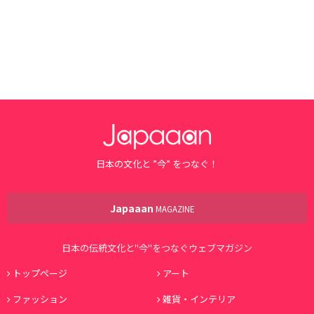
日本の文化と ”今” をつなぐ！
Japaaan
MAGAZINE
日本の伝統文化と"今"をつなぐウェブマガジン
トップページ
アート
ファッション
雑貨・インテリア