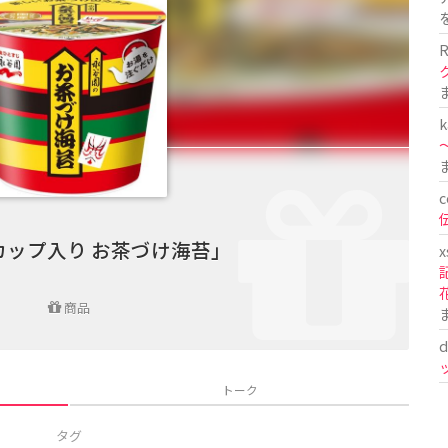
R
k
〜
c
カップ入り お茶づけ海苔」
x
商品
d
トーク
タグ