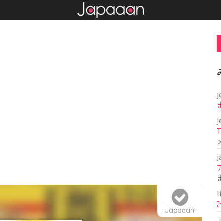
j
j
T
j
l
Japaaan!