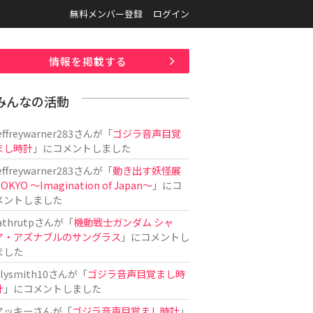
無料メンバー登録
ログイン
情報を掲載する
みんなの活動
effreywarner283
さんが「
ゴジラ音声目覚
まし時計
」にコメントしました
effreywarner283
さんが「
動き出す妖怪展
OKYO 〜Imagination of Japan〜
」にコ
メントしました
athrutp
さんが「
機動戦士ガンダム シャ
ア・アズナブルのサングラス
」にコメントし
ました
ilysmith10
さんが「
ゴジラ音声目覚まし時
計
」にコメントしました
アッキー
さんが「
ゴジラ音声目覚まし時計
」