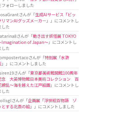
をフォローしました
osaGrant
さんが「
生成AIサービス「ビッ
クリマンAIグッズメーカー」
」にコメントし
ました
atarina8
さんが「
動き出す妖怪展 TOKYO
Imagination of Japan〜
」にコメントし
ました
ompostertaco
さんが「
特別展「水滸
伝」
」にコメントしました
siren19
さんが「
東京都美術館開館100周年
記念 大英博物館日本美術コレクション 百
花繚乱～海を越えた江戸絵画
」にコメントし
ました
ollsgl
さんが「
企画展「浮世絵百物語 ゾ
ッとする北斎の絵」
」にコメントしました