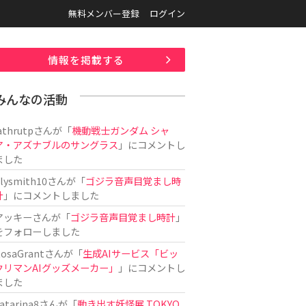
無料メンバー登録
ログイン
情報を掲載する
みんなの活動
athrutp
さんが「
機動戦士ガンダム シャ
ア・アズナブルのサングラス
」にコメントし
ました
ilysmith10
さんが「
ゴジラ音声目覚まし時
計
」にコメントしました
アッキー
さんが「
ゴジラ音声目覚まし時計
」
をフォローしました
osaGrant
さんが「
生成AIサービス「ビッ
クリマンAIグッズメーカー」
」にコメントし
ました
atarina8
さんが「
動き出す妖怪展 TOKYO