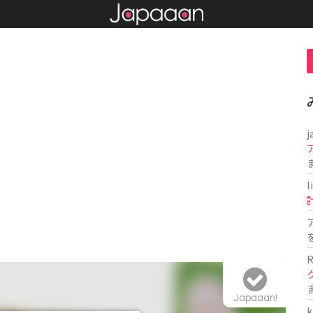
j
l
R
Japaaan!
k