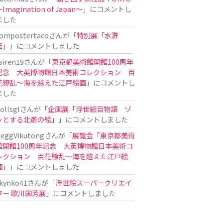
Imagination of Japan〜
」にコメントし
ました
ompostertaco
さんが「
特別展「水滸
伝」
」にコメントしました
siren19
さんが「
東京都美術館開館100周年
記念 大英博物館日本美術コレクション 百
花繚乱～海を越えた江戸絵画
」にコメントし
ました
ollsgl
さんが「
企画展「浮世絵百物語 ゾ
ッとする北斎の絵」
」にコメントしました
eggVikutong
さんが「
展覧会「東京都美術
館開館100周年記念 大英博物館日本美術コ
レクション 百花繚乱〜海を越えた江戸絵
画」
」にコメントしました
kynko41
さんが「
浮世絵スーパークリエイ
ター 歌川国芳展
」にコメントしました