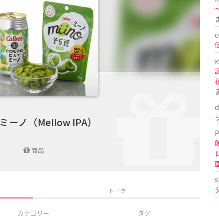
〜
c
x
d
ーノ（Mellow IPA）
P
商品
s
トーク
カテゴリー
タグ