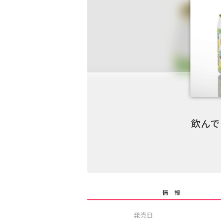
飲んでミ
情 報
発売日